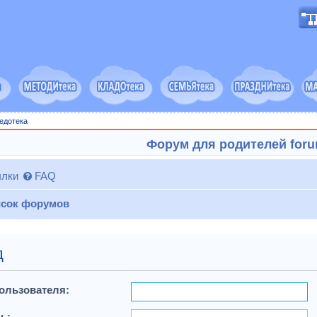
едотека
Форум для родителей forum
лки
FAQ
сок форумов
д
ользователя:
ь: