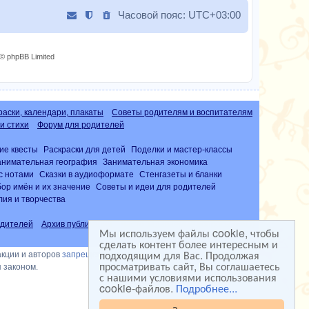
Часовой пояс:
UTC+03:00
© phpBB Limited
раски, календари, плакаты
Советы родителям и воспитателям
и стихи
Форум для родителей
ие квесты
Раскраски для детей
Поделки и мастер-классы
анимательная география
Занимательная экономика
с нотами
Сказки в аудиоформате
Стенгазеты и бланки
ор имён и их значение
Советы и идеи для родителей
лия и творчества
дителей
Архив публикаций
Часто задаваемые вопросы (FAQ)
Мы используем файлы cookie, чтобы
сделать контент более интересным и
подходящим для Вас. Продолжая
акции и авторов
запрещена
просматривать сайт, Вы соглашаетесь
 законом.
с нашими условиями использования
cookie-файлов.
Подробнее...