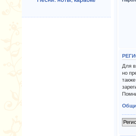
РЕГИ
Для в
но пр
также
зарег
Помни
Общи
Реги