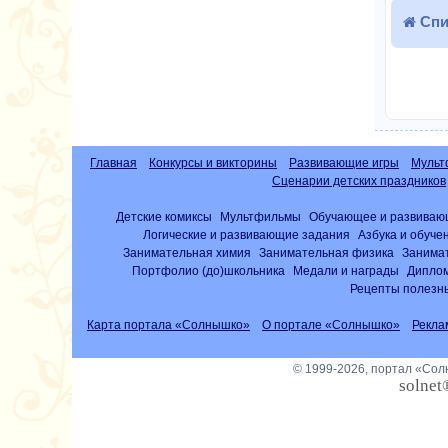
Спи
Главная
Конкурсы и викторины
Развивающие игры
Мульт
Сценарии детских праздников
Детские комиксы
Мультфильмы
Обучающее и развиваю
Логические и развивающие задания
Азбука и обуче
Занимательная химия
Занимательная физика
Занима
Портфолио (до)школьника
Медали и награды
Диплом
Рецепты полезны
Карта портала «Солнышко»
О портале «Солнышко»
Рекла
© 1999-2026, портал «Со
solnet