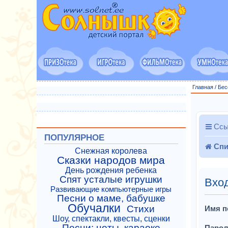
Главная
/
Бес
Ссы
ПОПУЛЯРНОЕ
Спи
Снежная королева
Сказки народов мира
День рождения ребенка
Спят усталые игрушки
Вхо
Развивающие компьютерные игры
Песни о маме, бабушке
Обучалки
Стихи
Имя п
Шоу, спектакли, квесты, сценки
Песни: ноты, караоке
Парол