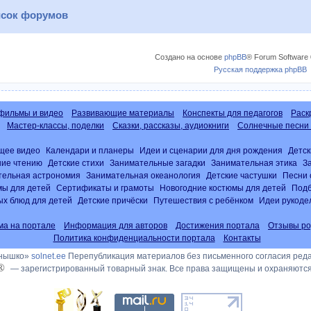
сок форумов
Создано на основе
phpBB
® Forum Software 
Русская поддержка phpBB
фильмы и видео
Развивающие материалы
Конспекты для педагогов
Раск
Мастер-классы, поделки
Сказки, рассказы, аудиокниги
Солнечные песни 
щее видео
Календари и планеры
Идеи и сценарии для дня рождения
Детск
ние чтению
Детские стихи
Занимательные загадки
Занимательная этика
З
тельная астрономия
Занимательная океанология
Детские частушки
Песни 
ы для детей
Сертификаты и грамоты
Новогодние костюмы для детей
Подб
х блюд для детей
Детские причёски
Путешествия с ребёнком
Идеи рукоде
ма на портале
Информация для авторов
Достижения портала
Отзывы ро
Политика конфиденциальности портала
Контакты
лнышко»
solnet.ee
Перепубликация материалов без письменного согласия ред
®
— зарегистрированный товарный знак. Все права защищены и охраняются