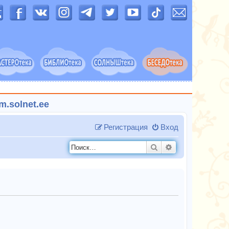
.solnet.ee
Регистрация
Вход
Поиск
Расширенный п