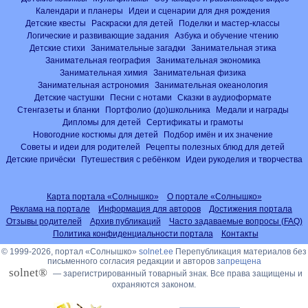
Календари и планеры
Идеи и сценарии для дня рождения
Детские квесты
Раскраски для детей
Поделки и мастер-классы
Логические и развивающие задания
Азбука и обучение чтению
Детские стихи
Занимательные загадки
Занимательная этика
Занимательная география
Занимательная экономика
Занимательная химия
Занимательная физика
Занимательная астрономия
Занимательная океанология
Детские частушки
Песни с нотами
Сказки в аудиоформате
Стенгазеты и бланки
Портфолио (до)школьника
Медали и награды
Дипломы для детей
Сертификаты и грамоты
Новогодние костюмы для детей
Подбор имён и их значение
Советы и идеи для родителей
Рецепты полезных блюд для детей
Детские причёски
Путешествия с ребёнком
Идеи рукоделия и творчества
Карта портала «Солнышко»
О портале «Солнышко»
Реклама на портале
Информация для авторов
Достижения портала
Отзывы родителей
Архив публикаций
Часто задаваемые вопросы (FAQ)
Политика конфиденциальности портала
Контакты
© 1999-2026, портал «Солнышко»
solnet.ee
Перепубликация материалов без
письменного согласия редакции и авторов
запрещена
solnet®
— зарегистрированный товарный знак. Все права защищены и
охраняются законом.