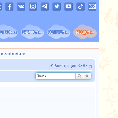
.solnet.ee
Регистрация
Вход
Поиск
Расширенный п