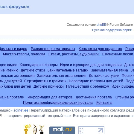
сок форумов
Создано на основе
phpBB
® Forum Software 
Русская поддержка phpBB
фильмы и видео
Развивающие материалы
Конспекты для педагогов
Раск
Мастер-классы, поделки
Сказки, рассказы, аудиокниги
Солнечные песни 
щее видео
Календари и планеры
Идеи и сценарии для дня рождения
Детск
ние чтению
Детские стихи
Занимательные загадки
Занимательная этика
З
тельная астрономия
Занимательная океанология
Детские частушки
Песни 
ы для детей
Сертификаты и грамоты
Новогодние костюмы для детей
Подб
х блюд для детей
Детские причёски
Путешествия с ребёнком
Идеи рукоде
ма на портале
Информация для авторов
Достижения портала
Отзывы ро
Политика конфиденциальности портала
Контакты
лнышко»
solnet.ee
Перепубликация материалов без письменного согласия ред
®
— зарегистрированный товарный знак. Все права защищены и охраняются