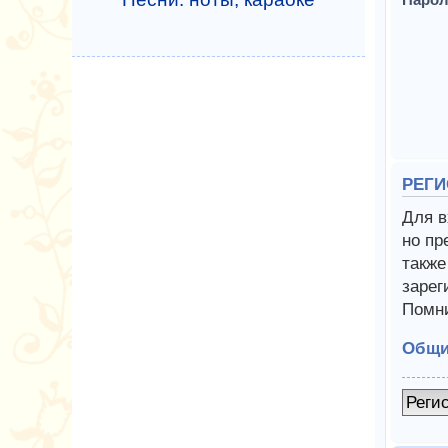
РЕГИ
Для в
но пр
также
зарег
Помни
Общи
Реги