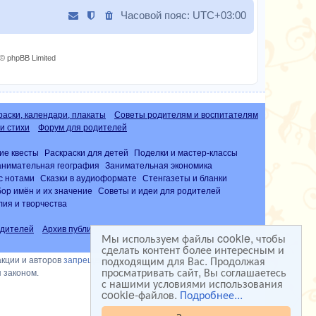
Часовой пояс:
UTC+03:00
© phpBB Limited
раски, календари, плакаты
Советы родителям и воспитателям
и стихи
Форум для родителей
ие квесты
Раскраски для детей
Поделки и мастер-классы
анимательная география
Занимательная экономика
с нотами
Сказки в аудиоформате
Стенгазеты и бланки
ор имён и их значение
Советы и идеи для родителей
лия и творчества
дителей
Архив публикаций
Часто задаваемые вопросы (FAQ)
Мы используем файлы cookie, чтобы
сделать контент более интересным и
подходящим для Вас. Продолжая
акции и авторов
запрещена
просматривать сайт, Вы соглашаетесь
 законом.
с нашими условиями использования
cookie-файлов.
Подробнее...