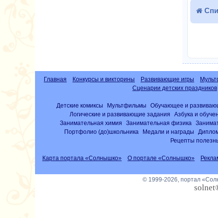
Спи
Главная
Конкурсы и викторины
Развивающие игры
Мульт
Сценарии детских праздников
Детские комиксы
Мультфильмы
Обучающее и развиваю
Логические и развивающие задания
Азбука и обуче
Занимательная химия
Занимательная физика
Занима
Портфолио (до)школьника
Медали и награды
Диплом
Рецепты полезны
Карта портала «Солнышко»
О портале «Солнышко»
Рекла
© 1999-2026, портал «Со
solnet