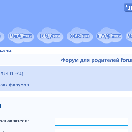
едотека
Форум для родителей forum
лки
FAQ
сок форумов
д
ользователя:
ь: