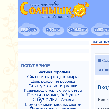
Главная
/
Бес
Ссы
ПОПУЛЯРНОЕ
Спи
Снежная королева
Сказки народов мира
День рождения ребенка
Спят усталые игрушки
Вхо
Развивающие компьютерные игры
Песни о маме, бабушке
Обучалки
Стихи
Имя п
Шоу, спектакли, квесты, сценки
Песни: ноты, караоке
Парол