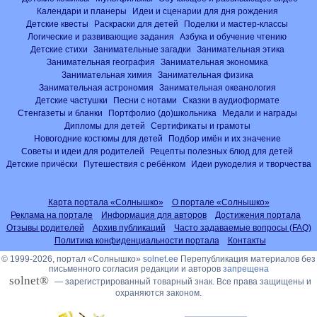
Календари и планеры
Идеи и сценарии для дня рождения
Детские квесты
Раскраски для детей
Поделки и мастер-классы
Логические и развивающие задания
Азбука и обучение чтению
Детские стихи
Занимательные загадки
Занимательная этика
Занимательная география
Занимательная экономика
Занимательная химия
Занимательная физика
Занимательная астрономия
Занимательная океанология
Детские частушки
Песни с нотами
Сказки в аудиоформате
Стенгазеты и бланки
Портфолио (до)школьника
Медали и награды
Дипломы для детей
Сертификаты и грамоты
Новогодние костюмы для детей
Подбор имён и их значение
Советы и идеи для родителей
Рецепты полезных блюд для детей
Детские причёски
Путешествия с ребёнком
Идеи рукоделия и творчества
Карта портала «Солнышко»
О портале «Солнышко»
Реклама на портале
Информация для авторов
Достижения портала
Отзывы родителей
Архив публикаций
Часто задаваемые вопросы (FAQ)
Политика конфиденциальности портала
Контакты
© 1999-2026, портал «Солнышко»
solnet.ee
Перепубликация материалов без
письменного согласия редакции и авторов
запрещена
solnet®
— зарегистрированный товарный знак. Все права защищены и
охраняются законом.