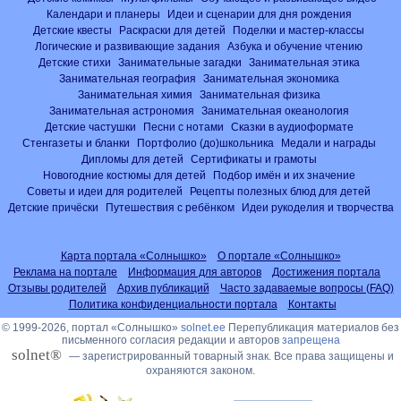
Календари и планеры
Идеи и сценарии для дня рождения
Детские квесты
Раскраски для детей
Поделки и мастер-классы
Логические и развивающие задания
Азбука и обучение чтению
Детские стихи
Занимательные загадки
Занимательная этика
Занимательная география
Занимательная экономика
Занимательная химия
Занимательная физика
Занимательная астрономия
Занимательная океанология
Детские частушки
Песни с нотами
Сказки в аудиоформате
Стенгазеты и бланки
Портфолио (до)школьника
Медали и награды
Дипломы для детей
Сертификаты и грамоты
Новогодние костюмы для детей
Подбор имён и их значение
Советы и идеи для родителей
Рецепты полезных блюд для детей
Детские причёски
Путешествия с ребёнком
Идеи рукоделия и творчества
Карта портала «Солнышко»
О портале «Солнышко»
Реклама на портале
Информация для авторов
Достижения портала
Отзывы родителей
Архив публикаций
Часто задаваемые вопросы (FAQ)
Политика конфиденциальности портала
Контакты
© 1999-2026, портал «Солнышко»
solnet.ee
Перепубликация материалов без
письменного согласия редакции и авторов
запрещена
solnet®
— зарегистрированный товарный знак. Все права защищены и
охраняются законом.