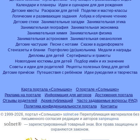
Календари и планеры
Идеи и сценарии для дня рождения
Детские квесты
Раскраски для детей
Поделки и мастер-классы
Логические и развивающие задания
Азбука и обучение чтению
Детские стихи
Занимательные загадки
Занимательная этика
Занимательная география
Занимательная экономика
Занимательная химия
Занимательная физика
Занимательная астрономия
Занимательная океанология
Детские частушки
Песни с нотами
Сказки в аудиоформате
Стенгазеты и бланки
Портфолио (до)школьника
Медали и награды
Дипломы для детей
Сертификаты и грамоты
Новогодние костюмы для детей
Подбор имён и их значение
Советы и идеи для родителей
Рецепты полезных блюд для детей
Детские причёски
Путешествия с ребёнком
Идеи рукоделия и творчества
Карта портала «Солнышко»
О портале «Солнышко»
Реклама на портале
Информация для авторов
Достижения портала
Отзывы родителей
Архив публикаций
Часто задаваемые вопросы (FAQ)
Политика конфиденциальности портала
Контакты
© 1999-2026, портал «Солнышко»
solnet.ee
Перепубликация материалов без
письменного согласия редакции и авторов
запрещена
solnet®
— зарегистрированный товарный знак. Все права защищены и
охраняются законом.