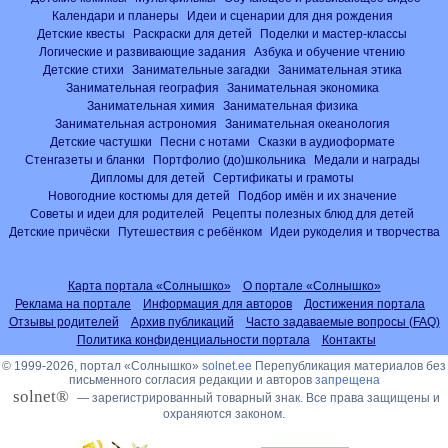
Календари и планеры
Идеи и сценарии для дня рождения
Детские квесты
Раскраски для детей
Поделки и мастер-классы
Логические и развивающие задания
Азбука и обучение чтению
Детские стихи
Занимательные загадки
Занимательная этика
Занимательная география
Занимательная экономика
Занимательная химия
Занимательная физика
Занимательная астрономия
Занимательная океанология
Детские частушки
Песни с нотами
Сказки в аудиоформате
Стенгазеты и бланки
Портфолио (до)школьника
Медали и награды
Дипломы для детей
Сертификаты и грамоты
Новогодние костюмы для детей
Подбор имён и их значение
Советы и идеи для родителей
Рецепты полезных блюд для детей
Детские причёски
Путешествия с ребёнком
Идеи рукоделия и творчества
Карта портала «Солнышко»
О портале «Солнышко»
Реклама на портале
Информация для авторов
Достижения портала
Отзывы родителей
Архив публикаций
Часто задаваемые вопросы (FAQ)
Политика конфиденциальности портала
Контакты
© 1999-2026, портал «Солнышко»
solnet.ee
Перепубликация материалов без
письменного согласия редакции и авторов
запрещена
solnet®
— зарегистрированный товарный знак. Все права защищены и
охраняются законом.