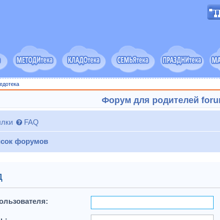
едотека
Форум для родителей forum
лки
FAQ
сок форумов
д
ользователя:
ь: