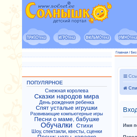
Главная
/
Бес
Ссы
ПОПУЛЯРНОЕ
Спи
Снежная королева
Сказки народов мира
День рождения ребенка
Спят усталые игрушки
Вхо
Развивающие компьютерные игры
Песни о маме, бабушке
Обучалки
Стихи
Имя п
Шоу, спектакли, квесты, сценки
Песни: ноты, караоке
Парол