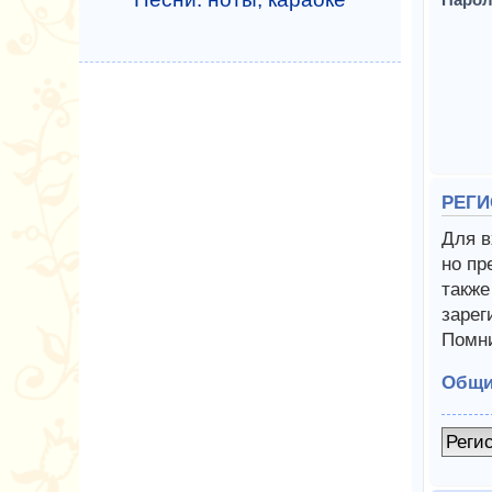
РЕГИ
Для в
но пр
также
зарег
Помни
Общи
Реги