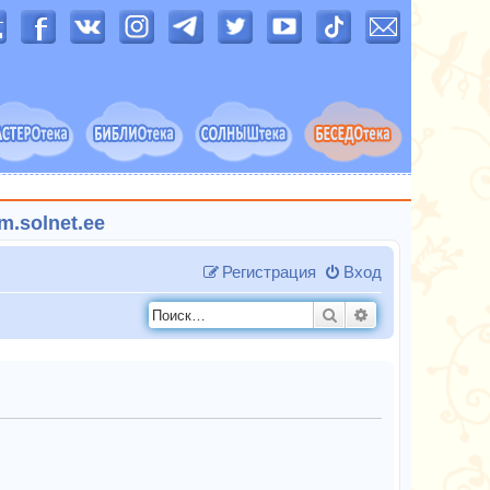
.solnet.ee
Регистрация
Вход
Поиск
Расширенный п