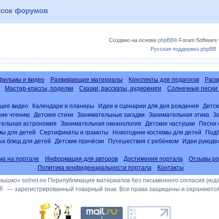
сок форумов
Создано на основе
phpBB
® Forum Software 
Русская поддержка phpBB
фильмы и видео
Развивающие материалы
Конспекты для педагогов
Раск
Мастер-классы, поделки
Сказки, рассказы, аудиокниги
Солнечные песни 
щее видео
Календари и планеры
Идеи и сценарии для дня рождения
Детск
ние чтению
Детские стихи
Занимательные загадки
Занимательная этика
З
тельная астрономия
Занимательная океанология
Детские частушки
Песни 
ы для детей
Сертификаты и грамоты
Новогодние костюмы для детей
Подб
х блюд для детей
Детские причёски
Путешествия с ребёнком
Идеи рукоде
ма на портале
Информация для авторов
Достижения портала
Отзывы ро
Политика конфиденциальности портала
Контакты
лнышко»
solnet.ee
Перепубликация материалов без письменного согласия ред
®
— зарегистрированный товарный знак. Все права защищены и охраняются