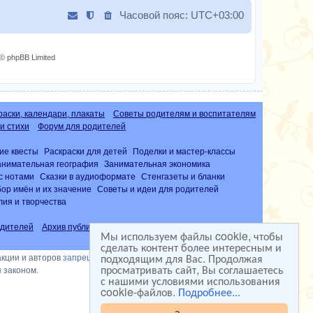
Часовой пояс:
UTC+03:00
© phpBB Limited
раски, календари, плакаты
Советы родителям и воспитателям
и стихи
Форум для родителей
ие квесты
Раскраски для детей
Поделки и мастер-классы
анимательная география
Занимательная экономика
с нотами
Сказки в аудиоформате
Стенгазеты и бланки
ор имён и их значение
Советы и идеи для родителей
лия и творчества
дителей
Архив публикаций
Часто задаваемые вопросы (FAQ)
Мы используем файлы cookie, чтобы
сделать контент более интересным и
подходящим для Вас. Продолжая
акции и авторов
запрещена
просматривать сайт, Вы соглашаетесь
 законом.
с нашими условиями использования
cookie-файлов.
Подробнее...