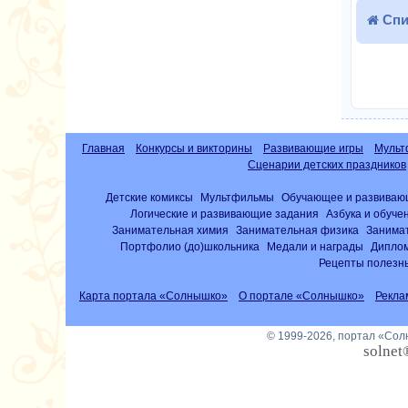
Спи
Главная
Конкурсы и викторины
Развивающие игры
Мульт
Сценарии детских праздников
Детские комиксы
Мультфильмы
Обучающее и развиваю
Логические и развивающие задания
Азбука и обуче
Занимательная химия
Занимательная физика
Занима
Портфолио (до)школьника
Медали и награды
Диплом
Рецепты полезны
Карта портала «Солнышко»
О портале «Солнышко»
Рекла
© 1999-2026, портал «Со
solnet