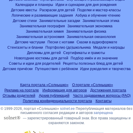
Календари и планеры
Идеи и сценарии для дня рождения
Детские квесты
Раскраски для детей
Поделки и мастер-классы
Логические и развивающие задания
Азбука и обучение чтению
Детские стихи
Занимательные загадки
Занимательная этика
Занимательная география
Занимательная экономика
Занимательная химия
Занимательная физика
Занимательная астрономия
Занимательная океанология
Детские частушки
Песни с нотами
Сказки в аудиоформате
Стенгазеты и бланки
Портфолио (до)школьника
Медали и награды
Дипломы для детей
Сертификаты и грамоты
Новогодние костюмы для детей
Подбор имён и их значение
Советы и идеи для родителей
Рецепты полезных блюд для детей
Детские причёски
Путешествия с ребёнком
Идеи рукоделия и творчества
Карта портала «Солнышко»
О портале «Солнышко»
Реклама на портале
Информация для авторов
Достижения портала
Отзывы родителей
Архив публикаций
Часто задаваемые вопросы (FAQ)
Политика конфиденциальности портала
Контакты
© 1999-2026, портал «Солнышко»
solnet.ee
Перепубликация материалов без
письменного согласия редакции и авторов
запрещена
solnet®
— зарегистрированный товарный знак. Все права защищены и
охраняются законом.