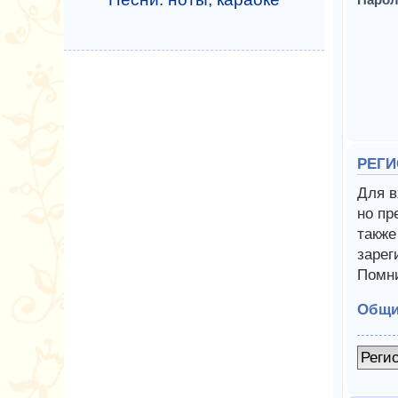
РЕГИ
Для в
но пр
также
зарег
Помни
Общи
Реги