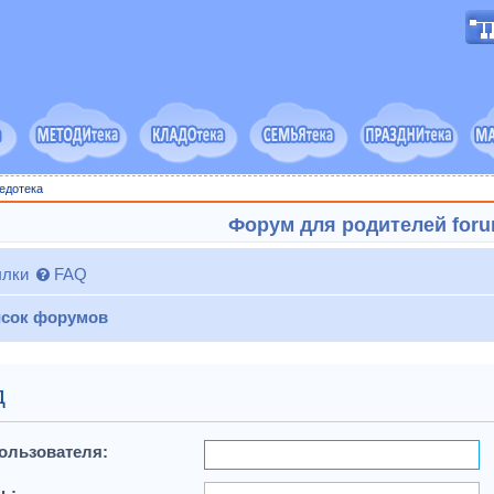
едотека
Форум для родителей forum
лки
FAQ
сок форумов
д
ользователя:
ь: