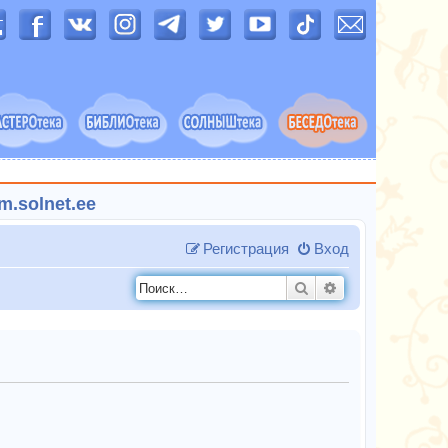
.solnet.ee
Регистрация
Вход
Поиск
Расширенный п