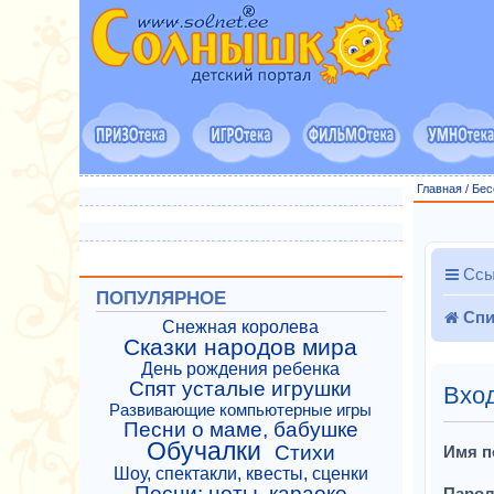
Главная
/
Бес
Ссы
ПОПУЛЯРНОЕ
Спи
Снежная королева
Сказки народов мира
День рождения ребенка
Спят усталые игрушки
Вхо
Развивающие компьютерные игры
Песни о маме, бабушке
Обучалки
Стихи
Имя п
Шоу, спектакли, квесты, сценки
Песни: ноты, караоке
Парол