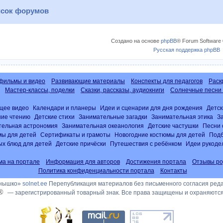
сок форумов
Создано на основе
phpBB
® Forum Software 
Русская поддержка phpBB
фильмы и видео
Развивающие материалы
Конспекты для педагогов
Раск
Мастер-классы, поделки
Сказки, рассказы, аудиокниги
Солнечные песни 
щее видео
Календари и планеры
Идеи и сценарии для дня рождения
Детск
ние чтению
Детские стихи
Занимательные загадки
Занимательная этика
З
тельная астрономия
Занимательная океанология
Детские частушки
Песни 
ы для детей
Сертификаты и грамоты
Новогодние костюмы для детей
Подб
х блюд для детей
Детские причёски
Путешествия с ребёнком
Идеи рукоде
ма на портале
Информация для авторов
Достижения портала
Отзывы ро
Политика конфиденциальности портала
Контакты
лнышко»
solnet.ee
Перепубликация материалов без письменного согласия ред
®
— зарегистрированный товарный знак. Все права защищены и охраняются