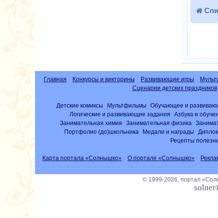
Спи
Главная
Конкурсы и викторины
Развивающие игры
Мульт
Сценарии детских праздников
Детские комиксы
Мультфильмы
Обучающее и развиваю
Логические и развивающие задания
Азбука и обуче
Занимательная химия
Занимательная физика
Занима
Портфолио (до)школьника
Медали и награды
Диплом
Рецепты полезны
Карта портала «Солнышко»
О портале «Солнышко»
Рекла
© 1999-2026, портал «Со
solnet