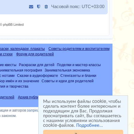
Часовой пояс:
UTC+03:00
© phpBB Limited
раски, календари, плакаты
Советы родителям и воспитателям
и стихи
Форум для родителей
ие квесты
Раскраски для детей
Поделки и мастер-классы
анимательная география
Занимательная экономика
с нотами
Сказки в аудиоформате
Стенгазеты и бланки
ор имён и их значение
Советы и идеи для родителей
лия и творчества
дителей
Архив публикаций
Часто задаваемые вопросы (FAQ)
Мы используем файлы cookie, чтобы
сделать контент более интересным и
подходящим для Вас. Продолжая
акции и авторов
запрещена
просматривать сайт, Вы соглашаетесь
 законом.
с нашими условиями использования
cookie-файлов.
Подробнее...