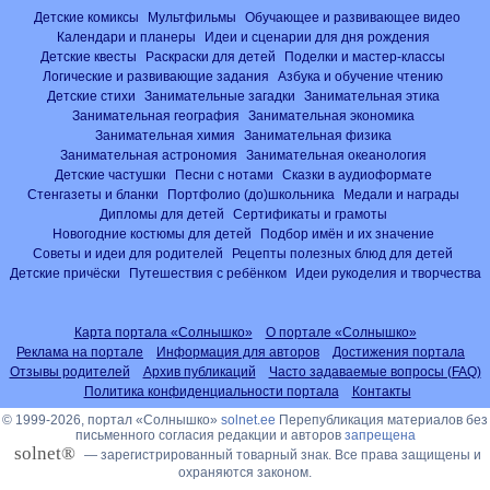
Детские комиксы
Мультфильмы
Обучающее и развивающее видео
Календари и планеры
Идеи и сценарии для дня рождения
Детские квесты
Раскраски для детей
Поделки и мастер-классы
Логические и развивающие задания
Азбука и обучение чтению
Детские стихи
Занимательные загадки
Занимательная этика
Занимательная география
Занимательная экономика
Занимательная химия
Занимательная физика
Занимательная астрономия
Занимательная океанология
Детские частушки
Песни с нотами
Сказки в аудиоформате
Стенгазеты и бланки
Портфолио (до)школьника
Медали и награды
Дипломы для детей
Сертификаты и грамоты
Новогодние костюмы для детей
Подбор имён и их значение
Советы и идеи для родителей
Рецепты полезных блюд для детей
Детские причёски
Путешествия с ребёнком
Идеи рукоделия и творчества
Карта портала «Солнышко»
О портале «Солнышко»
Реклама на портале
Информация для авторов
Достижения портала
Отзывы родителей
Архив публикаций
Часто задаваемые вопросы (FAQ)
Политика конфиденциальности портала
Контакты
© 1999-2026, портал «Солнышко»
solnet.ee
Перепубликация материалов без
письменного согласия редакции и авторов
запрещена
solnet®
— зарегистрированный товарный знак. Все права защищены и
охраняются законом.