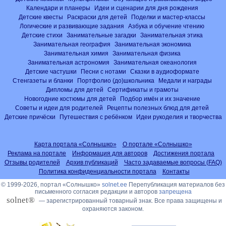
Календари и планеры
Идеи и сценарии для дня рождения
Детские квесты
Раскраски для детей
Поделки и мастер-классы
Логические и развивающие задания
Азбука и обучение чтению
Детские стихи
Занимательные загадки
Занимательная этика
Занимательная география
Занимательная экономика
Занимательная химия
Занимательная физика
Занимательная астрономия
Занимательная океанология
Детские частушки
Песни с нотами
Сказки в аудиоформате
Стенгазеты и бланки
Портфолио (до)школьника
Медали и награды
Дипломы для детей
Сертификаты и грамоты
Новогодние костюмы для детей
Подбор имён и их значение
Советы и идеи для родителей
Рецепты полезных блюд для детей
Детские причёски
Путешествия с ребёнком
Идеи рукоделия и творчества
Карта портала «Солнышко»
О портале «Солнышко»
Реклама на портале
Информация для авторов
Достижения портала
Отзывы родителей
Архив публикаций
Часто задаваемые вопросы (FAQ)
Политика конфиденциальности портала
Контакты
© 1999-2026, портал «Солнышко»
solnet.ee
Перепубликация материалов без
письменного согласия редакции и авторов
запрещена
solnet®
— зарегистрированный товарный знак. Все права защищены и
охраняются законом.