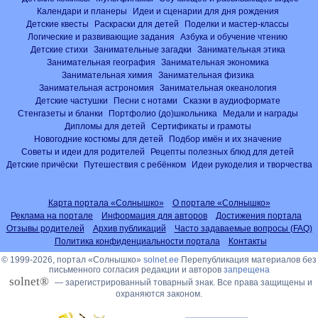
Календари и планеры
Идеи и сценарии для дня рождения
Детские квесты
Раскраски для детей
Поделки и мастер-классы
Логические и развивающие задания
Азбука и обучение чтению
Детские стихи
Занимательные загадки
Занимательная этика
Занимательная география
Занимательная экономика
Занимательная химия
Занимательная физика
Занимательная астрономия
Занимательная океанология
Детские частушки
Песни с нотами
Сказки в аудиоформате
Стенгазеты и бланки
Портфолио (до)школьника
Медали и награды
Дипломы для детей
Сертификаты и грамоты
Новогодние костюмы для детей
Подбор имён и их значение
Советы и идеи для родителей
Рецепты полезных блюд для детей
Детские причёски
Путешествия с ребёнком
Идеи рукоделия и творчества
Карта портала «Солнышко»
О портале «Солнышко»
Реклама на портале
Информация для авторов
Достижения портала
Отзывы родителей
Архив публикаций
Часто задаваемые вопросы (FAQ)
Политика конфиденциальности портала
Контакты
© 1999-2026, портал «Солнышко»
solnet.ee
Перепубликация материалов без
письменного согласия редакции и авторов
запрещена
solnet®
— зарегистрированный товарный знак. Все права защищены и
охраняются законом.