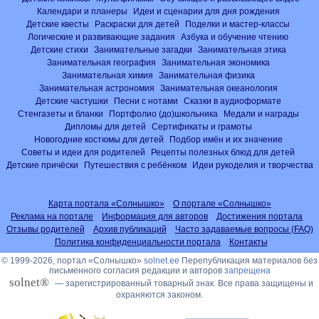
Календари и планеры
Идеи и сценарии для дня рождения
Детские квесты
Раскраски для детей
Поделки и мастер-классы
Логические и развивающие задания
Азбука и обучение чтению
Детские стихи
Занимательные загадки
Занимательная этика
Занимательная география
Занимательная экономика
Занимательная химия
Занимательная физика
Занимательная астрономия
Занимательная океанология
Детские частушки
Песни с нотами
Сказки в аудиоформате
Стенгазеты и бланки
Портфолио (до)школьника
Медали и награды
Дипломы для детей
Сертификаты и грамоты
Новогодние костюмы для детей
Подбор имён и их значение
Советы и идеи для родителей
Рецепты полезных блюд для детей
Детские причёски
Путешествия с ребёнком
Идеи рукоделия и творчества
Карта портала «Солнышко»
О портале «Солнышко»
Реклама на портале
Информация для авторов
Достижения портала
Отзывы родителей
Архив публикаций
Часто задаваемые вопросы (FAQ)
Политика конфиденциальности портала
Контакты
© 1999-2026, портал «Солнышко»
solnet.ee
Перепубликация материалов без
письменного согласия редакции и авторов
запрещена
solnet®
— зарегистрированный товарный знак. Все права защищены и
охраняются законом.