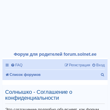
Форум для родителей forum.solnet.ee
FAQ
Регистрация
Вход
П
Список форумов
о
и
Солнышко - Соглашение о
конфиденциальности
с
к
Это соглашение подробно объясняет, как форум