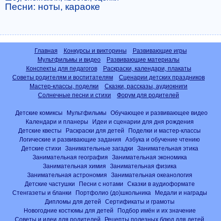
Песни: ноты, караоке
Главная
Конкурсы и викторины
Развивающие игры
Мультфильмы и видео
Развивающие материалы
Конспекты для педагогов
Раскраски, календари, плакаты
Советы родителям и воспитателям
Сценарии детских праздников
Мастер-классы, поделки
Сказки, рассказы, аудиокниги
Солнечные песни и стихи
Форум для родителей
Детские комиксы
Мультфильмы
Обучающее и развивающее видео
Календари и планеры
Идеи и сценарии для дня рождения
Детские квесты
Раскраски для детей
Поделки и мастер-классы
Логические и развивающие задания
Азбука и обучение чтению
Детские стихи
Занимательные загадки
Занимательная этика
Занимательная география
Занимательная экономика
Занимательная химия
Занимательная физика
Занимательная астрономия
Занимательная океанология
Детские частушки
Песни с нотами
Сказки в аудиоформате
Стенгазеты и бланки
Портфолио (до)школьника
Медали и награды
Дипломы для детей
Сертификаты и грамоты
Новогодние костюмы для детей
Подбор имён и их значение
Советы и идеи для родителей
Рецепты полезных блюд для детей