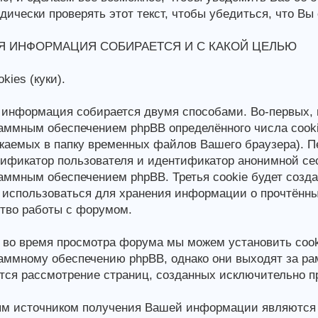
дически проверять этот текст, чтобы убедиться, что Вы
Я ИНФОРМАЦИЯ СОБИРАЕТСЯ И С КАКОЙ ЦЕЛЬЮ
kies (куки).
информация собирается двумя способами. Во-первых, 
аммным обеспечением phpBB определённого числа cook
жаемых в папку временных файлов Вашего браузера). Пе
ификатор пользователя и идентификатор анонимной се
аммным обеспечением phpBB. Третья cookie будет созд
 использоваться для хранения информации о прочтённ
тво работы с форумом.
 во время просмотра форума мы можем установить cook
аммному обеспечению phpBB, однако они выходят за рам
тся рассмотрение страниц, созданных исключительно 
м источником получения Вашей информации являются д