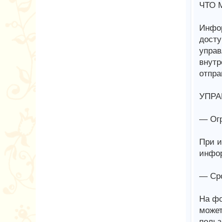
ЧТО 
Инфор
досту
управ
внутр
отпра
УПРА
— Огр
При и
инфор
— Сро
На фо
может
польз