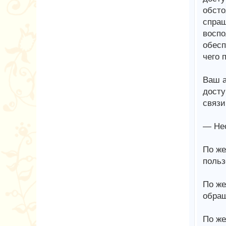
обсто
спраш
воспо
обесп
чего 
Ваш а
досту
связи
— Нео
По же
польз
По же
обращ
По же