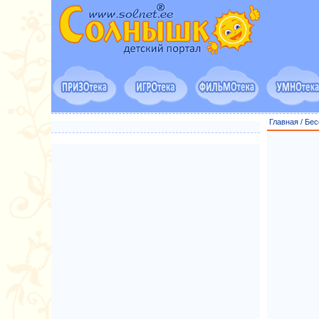
Главная
/
Бес