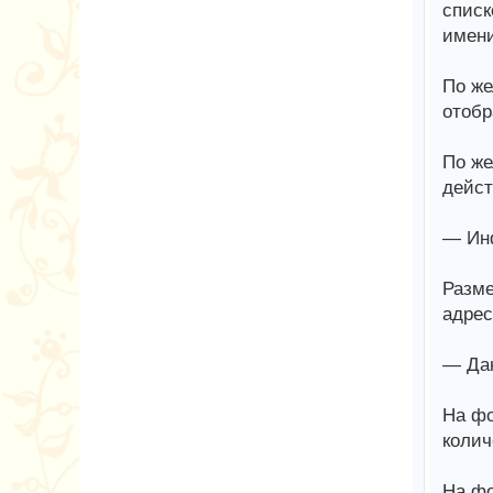
списк
имени
По же
отобр
По же
дейст
— Ин
Разме
адрес
— Дан
На фо
колич
На фо