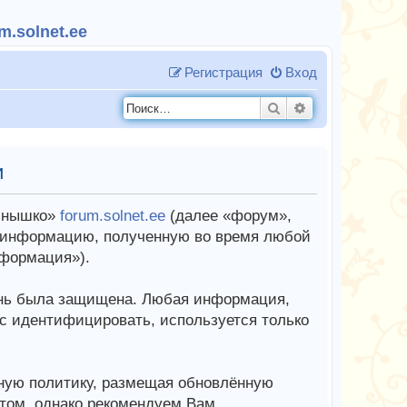
.solnet.ee
Регистрация
Вход
Поиск
Расширенный п
и
олнышко»
forum.solnet.ee
(далее «форум»,
 информацию, полученную во время любой
формация»).
знь была защищена. Любая информация,
с идентифицировать, используется только
ную политику, размещая обновлённую
этом, однако рекомендуем Вам