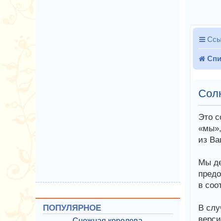
Ссы
Спи
Сол
Это с
«мы»,
из Ва
Мы де
предо
в соо
В слу
ПОПУЛЯРНОЕ
верси
Снежная королева