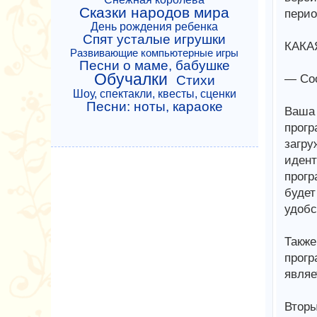
Сказки народов мира
перио
День рождения ребенка
Спят усталые игрушки
КАКА
Развивающие компьютерные игры
Песни о маме, бабушке
Обучалки
— Coo
Стихи
Шоу, спектакли, квесты, сценки
Песни: ноты, караоке
Ваша 
прогр
загру
идент
прогр
будет
удобс
Также
прогр
являе
Вторы