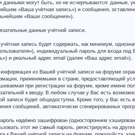
 данными могут быть, но не исчерпываются: данные, у
ейшем «Ваша учётная запись») и сообщения, оставлен
льнейшем «Ваши сообщения»).
зательные данные учётной записи.
учётная запись будет содержать, как минимум, одноз
ользователя»), индивидуальный пароль для входа под
ь») и реальный адрес email (далее «Ваш адрес email»).
информация из Вашей учётной записи на форуме охран
мации, применяемыми в стране, предоставляющей усл
шиваемая при регистрации на форуме, кроме имени поль
зательной к вводу. В любом случае у Вас есть возможн
ой записи будет общедоступна. Кроме того, у Вас есть 
ения сообщений, автоматически сгенерированных прог
ароль надёжно зашифрован (односторонним хэшировани
ьзовать этот же самый пароль, регистрируясь на други
па к Вашей учётной записи на форуме, пожалуйста, храни