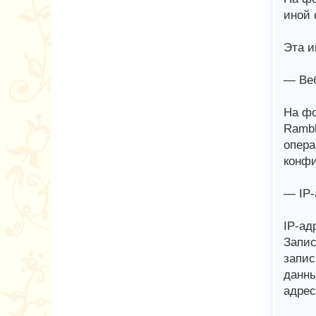
иной 
Эта и
— Веб
На фо
Rambl
опера
конфи
— IP-
IP-ад
Запис
запис
данны
адрес