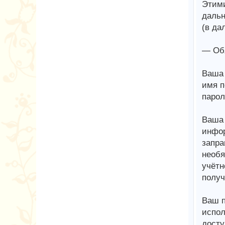
Этими
дальн
(в да
— Обя
Ваша 
имя п
парол
Ваша 
инфор
запра
необя
учётн
получ
Ваш п
испол
досту