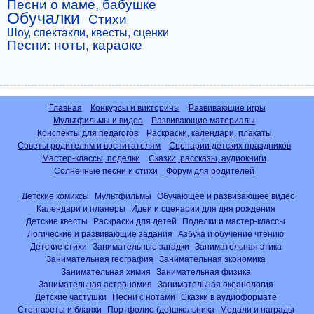
Песни о маме, бабушке
Обучалки
Стихи
Шоу, спектакли, квесты, сценки
Песни: ноты, караоке
Главная
Конкурсы и викторины
Развивающие игры
Мультфильмы и видео
Развивающие материалы
Конспекты для педагогов
Раскраски, календари, плакаты
Советы родителям и воспитателям
Сценарии детских праздников
Мастер-классы, поделки
Сказки, рассказы, аудиокниги
Солнечные песни и стихи
Форум для родителей
Детские комиксы
Мультфильмы
Обучающее и развивающее видео
Календари и планеры
Идеи и сценарии для дня рождения
Детские квесты
Раскраски для детей
Поделки и мастер-классы
Логические и развивающие задания
Азбука и обучение чтению
Детские стихи
Занимательные загадки
Занимательная этика
Занимательная география
Занимательная экономика
Занимательная химия
Занимательная физика
Занимательная астрономия
Занимательная океанология
Детские частушки
Песни с нотами
Сказки в аудиоформате
Стенгазеты и бланки
Портфолио (до)школьника
Медали и награды