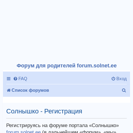
Форум для родителей forum.solnet.ee
FAQ
Вход
П
Список форумов
о
и
Солнышко - Регистрация
с
Регистрируясь на форуме портала «Солнышко»
к
forum.solnet.ee
(в дальнейшем «форум», «мы»,