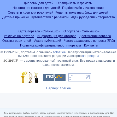
Дипломы для детей
Сертификаты и грамоты
Новогодние костюмы для детей
Подбор имён и их значение
Советы и идеи для родителей
Рецепты полезных блюд для детей
Детские причёски
Путешествия с ребёнком
Идеи рукоделия и творчества
Карта портала «Солнышко»
О портале «Солнышко»
Реклама на портале
Информация для авторов
Достижения портала
Отзывы родителей
Архив публикаций
Часто задаваемые вопросы (FAQ)
Политика конфиденциальности портала
Контакты
© 1999-2026, портал «Солнышко»
solnet.ee
Перепубликация материалов без
письменного согласия редакции и авторов
запрещена
solnet®
— зарегистрированный товарный знак. Все права защищены и
охраняются законом.
Сервер: fiber.ee
Мы используем файлы cookie, чтобы сделать контент более интересным и подходящим для Вас.
Продолжая просматривать сайт, Вы соглашаетесь с нашими условиями использования cookie-