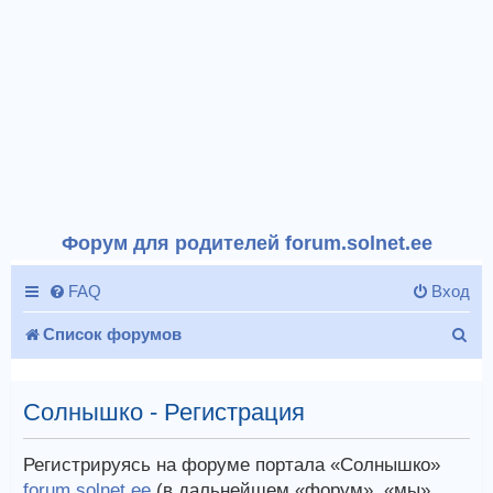
Форум для родителей forum.solnet.ee
FAQ
Вход
П
Список форумов
о
и
Солнышко - Регистрация
с
Регистрируясь на форуме портала «Солнышко»
к
forum.solnet.ee
(в дальнейшем «форум», «мы»,