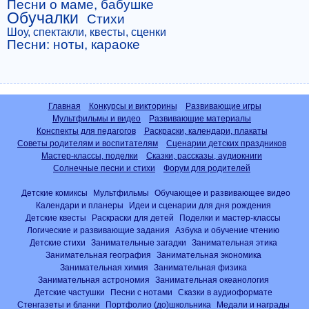
Песни о маме, бабушке
Обучалки
Стихи
Шоу, спектакли, квесты, сценки
Песни: ноты, караоке
Главная
Конкурсы и викторины
Развивающие игры
Мультфильмы и видео
Развивающие материалы
Конспекты для педагогов
Раскраски, календари, плакаты
Советы родителям и воспитателям
Сценарии детских праздников
Мастер-классы, поделки
Сказки, рассказы, аудиокниги
Солнечные песни и стихи
Форум для родителей
Детские комиксы
Мультфильмы
Обучающее и развивающее видео
Календари и планеры
Идеи и сценарии для дня рождения
Детские квесты
Раскраски для детей
Поделки и мастер-классы
Логические и развивающие задания
Азбука и обучение чтению
Детские стихи
Занимательные загадки
Занимательная этика
Занимательная география
Занимательная экономика
Занимательная химия
Занимательная физика
Занимательная астрономия
Занимательная океанология
Детские частушки
Песни с нотами
Сказки в аудиоформате
Стенгазеты и бланки
Портфолио (до)школьника
Медали и награды