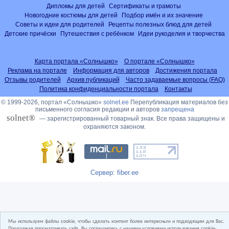
Дипломы для детей
Сертификаты и грамоты
Новогодние костюмы для детей
Подбор имён и их значение
Советы и идеи для родителей
Рецепты полезных блюд для детей
Детские причёски
Путешествия с ребёнком
Идеи рукоделия и творчества
Карта портала «Солнышко»
О портале «Солнышко»
Реклама на портале
Информация для авторов
Достижения портала
Отзывы родителей
Архив публикаций
Часто задаваемые вопросы (FAQ)
Политика конфиденциальности портала
Контакты
© 1999-2026, портал «Солнышко»
solnet.ee
Перепубликация материалов без
письменного согласия редакции и авторов
запрещена
solnet®
— зарегистрированный товарный знак. Все права защищены и
охраняются законом.
Сервер: fiber.ee
Мы используем файлы cookie, чтобы сделать контент более интересным и подходящим для Вас.
Продолжая просматривать сайт, Вы соглашаетесь с нашими условиями использования cookie-