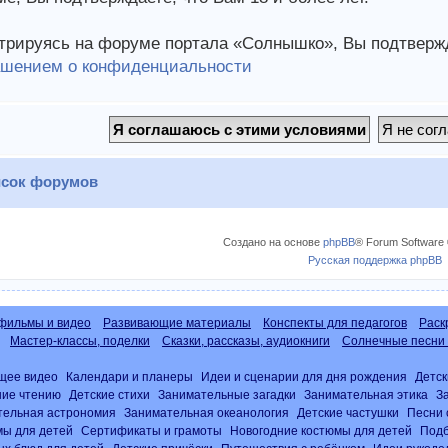
трируясь на форуме портала «Солнышко», Вы подтвержд
ашением о конфиденциальности
сок форумов
Создано на основе
phpBB
® Forum Software 
Русская поддержка phpBB
фильмы и видео
Развивающие материалы
Конспекты для педагогов
Раск
Мастер-классы, поделки
Сказки, рассказы, аудиокниги
Солнечные песни 
щее видео
Календари и планеры
Идеи и сценарии для дня рождения
Детск
ние чтению
Детские стихи
Занимательные загадки
Занимательная этика
З
тельная астрономия
Занимательная океанология
Детские частушки
Песни 
ы для детей
Сертификаты и грамоты
Новогодние костюмы для детей
Подб