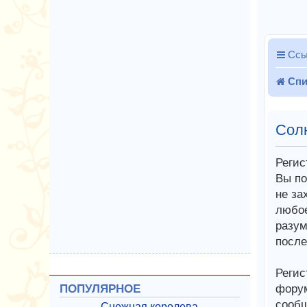
Ссы
Спи
Сол
Регис
Вы по
не за
любое
разум
после
Регис
форум
ПОПУЛЯРНОЕ
сообщ
Снежная королева