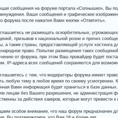
щая сообщения на форуме портала «Солнышко», Вы подт
ринуждения. Ваши сообщения и графические изображен
о форума после нажатия Вами кнопки «Ответить».
глашаетесь не размещать оскорбительных, угрожающих,
ений, призывов к национальной розни и прочих сообще
ы, а также страны, предоставляющей услуги хостинга 
народное право. Попытки размещения таких сообщений
чению от форума, при этом Ваш провайдер будет постав
м. IP-адреса всех сообщений сохраняются для возможн
глашаетесь с тем, что модераторы форума имеют право
ть любую тему в любое время по своему усмотрению. Ка
нная Вами информация будет храниться в базе данных.
им лицам без Вашего разрешения, ни администрация фор
ственны за действия хакеров, которые могут привести к
аем особое внимание, что наш форум предназначен дл
е, Вы подтверждаете, что Вам 18 и более лет.