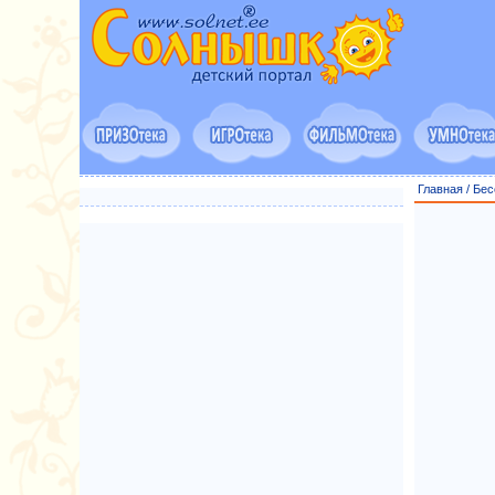
Главная
/
Бес