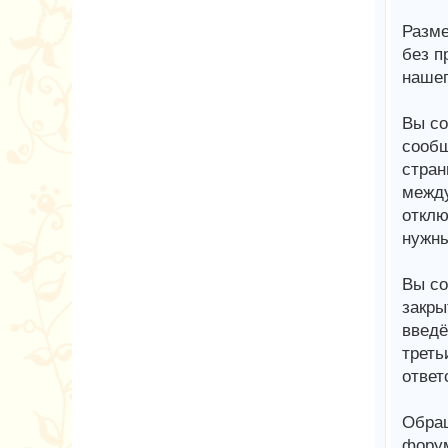
Разме
без п
нашег
Вы со
сообщ
стран
между
отклю
нужны
Вы со
закры
введё
треть
ответ
Обращ
форум