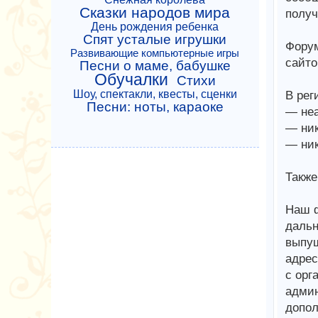
Сказки народов мира
получ
День рождения ребенка
Спят усталые игрушки
Форум
Развивающие компьютерные игры
сайто
Песни о маме, бабушке
Обучалки
Стихи
Шоу, спектакли, квесты, сценки
В рег
Песни: ноты, караоке
— неа
— ник
— ник
Также
Наш ф
дальн
выпущ
адрес
с орг
админ
допол