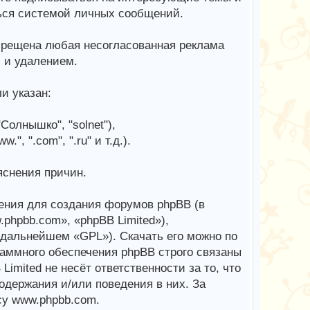
ься системой личных сообщений.
рещена любая несогласованная реклама
й и удалением.
и указан:
Солнышко", "solnet"),
, ".com", ".ru" и т.д.).
яснения причин.
ения для создания форумов phpBB (в
phpbb.com», «phpBB Limited»),
в дальнейшем «GPL»). Скачать его можно по
аммного обеспечения phpBB строго связаны
imited не несёт ответственности за то, что
одержания и/или поведения в них. За
у www.phpbb.com.