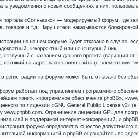
ать уведомления о новых сообщениях в них, пользоват
 портала «Солнышко» — модерируемый форум, где зап
в, товаров и т.д. Нарушители наказываются блокировко
истрации на нашем форуме будет отказано в случае, есл
декватный, некорректный или нецензурный ник,
, созвучный с названием данного проекта (вариация от "
, похожий на адрес какого-либо сайта (с элементами "www."
 в регистрации на форуме может быть отказано без объ
орум работает под управлением программного обеспеч
ейшем «они», «программное обеспечение phpBB», «www.
енного по лицензии «GNU General Public License v2» (
у www.phpbb.com. Ограничения лицензии GPL для прогр
анизацией и поддержкой интернет-конференций, и phpBB L
истрация форума определяет в качестве допустимого с
нительной информацией о phpBB обращайтесь по адрес