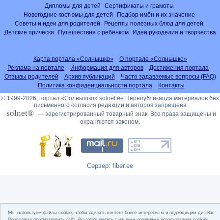
Дипломы для детей
Сертификаты и грамоты
Новогодние костюмы для детей
Подбор имён и их значение
Советы и идеи для родителей
Рецепты полезных блюд для детей
Детские причёски
Путешествия с ребёнком
Идеи рукоделия и творчества
Карта портала «Солнышко»
О портале «Солнышко»
Реклама на портале
Информация для авторов
Достижения портала
Отзывы родителей
Архив публикаций
Часто задаваемые вопросы (FAQ)
Политика конфиденциальности портала
Контакты
© 1999-2026, портал «Солнышко»
solnet.ee
Перепубликация материалов без
письменного согласия редакции и авторов
запрещена
solnet®
— зарегистрированный товарный знак. Все права защищены и
охраняются законом.
Сервер: fiber.ee
Мы используем файлы cookie, чтобы сделать контент более интересным и подходящим для Вас.
Продолжая просматривать сайт, Вы соглашаетесь с нашими условиями использования cookie-