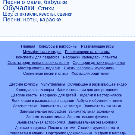
Песни о маме, бабушке
Обучалки
Стихи
Шоу, спектакли, квесты, сценки
Песни: ноты, караоке
Главная
Конкурсы и викторины
Развивающие игры
Мультфильмы и видео
Развивающие материалы
Конспекты для педагогов
Раскраски, календари, плакаты
Советы родителям и воспитателям
Сценарии детских праздников
Мастер-классы, поделки
Сказки, рассказы, аудиокниги
Солнечные песни и стихи
Форум для родителей
Детские комиксы
Мультфильмы
Обучающее и развивающее видео
Календари и планеры
Идеи и сценарии для дня рождения
Детские квесты
Раскраски для детей
Поделки и мастер-классы
Логические и развивающие задания
Азбука и обучение чтению
Детские стихи
Занимательные загадки
Занимательная этика
Занимательная география
Занимательная экономика
Занимательная химия
Занимательная физика
Занимательная астрономия
Занимательная океанология
Детские частушки
Песни с нотами
Сказки в аудиоформате
Стенгазеты и бланки
Портфолио (до)школьника
Медали и награды