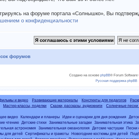
трируясь на форуме портала «Солнышко», Вы подтвержд
ашением о конфиденциальности
сок форумов
Создано на основе
phpBB
® Forum Software 
Русская поддержка phpBB
фильмы и видео
Развивающие материалы
Конспекты для педагогов
Раск
Мастер-классы, поделки
Сказки, рассказы, аудиокниги
Солнечные песни 
щее видео
Календари и планеры
Идеи и сценарии для дня рождения
Детск
ние чтению
Детские стихи
Занимательные загадки
Занимательная этика
З
тельная астрономия
Занимательная океанология
Детские частушки
Песни 
ы для детей
Сертификаты и грамоты
Новогодние костюмы для детей
Подб