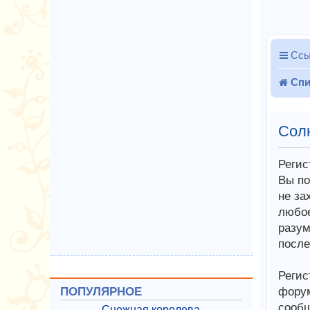
Ссы
Спи
Сол
Регис
Вы по
не за
любое
разум
после
Регис
форум
ПОПУЛЯРНОЕ
сообщ
Снежная королева