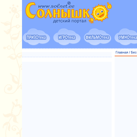
Главная
/
Бес