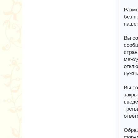
Разме
без п
нашег
Вы со
сообщ
стран
между
отклю
нужны
Вы со
закры
введё
треть
ответ
Обращ
форум