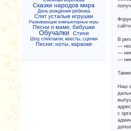
Сказки народов мира
получ
День рождения ребенка
Спят усталые игрушки
Форум
Развивающие компьютерные игры
сайто
Песни о маме, бабушке
Обучалки
Стихи
Шоу, спектакли, квесты, сценки
В рег
Песни: ноты, караоке
— неа
— ник
— ник
Также
Наш ф
дальн
выпущ
адрес
с орг
админ
допол