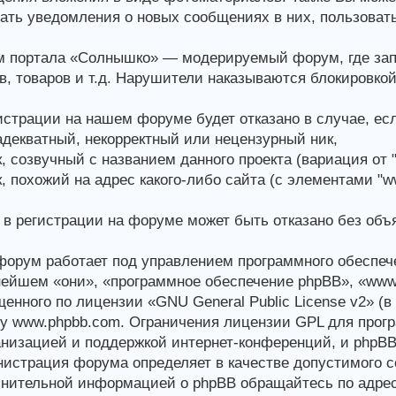
ать уведомления о новых сообщениях в них, пользоват
 портала «Солнышко» — модерируемый форум, где зап
в, товаров и т.д. Нарушители наказываются блокировко
истрации на нашем форуме будет отказано в случае, есл
декватный, некорректный или нецензурный ник,
, созвучный с названием данного проекта (вариация от "
, похожий на адрес какого-либо сайта (с элементами "www."
 в регистрации на форуме может быть отказано без объ
орум работает под управлением программного обеспеч
ейшем «они», «программное обеспечение phpBB», «www.
енного по лицензии «GNU General Public License v2» (
у www.phpbb.com. Ограничения лицензии GPL для прогр
анизацией и поддержкой интернет-конференций, и phpBB L
истрация форума определяет в качестве допустимого с
нительной информацией о phpBB обращайтесь по адрес