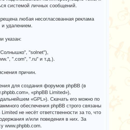
ься системой личных сообщений.
рещена любая несогласованная реклама
й и удалением.
и указан:
Солнышко", "solnet"),
, ".com", ".ru" и т.д.).
яснения причин.
ения для создания форумов phpBB (в
phpbb.com», «phpBB Limited»),
в дальнейшем «GPL»). Скачать его можно по
аммного обеспечения phpBB строго связаны
imited не несёт ответственности за то, что
одержания и/или поведения в них. За
у www.phpbb.com.