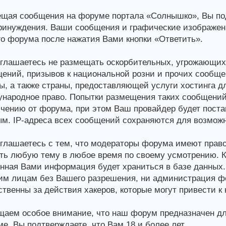
щая сообщения на форуме портала «Солнышко», Вы подт
ринуждения. Ваши сообщения и графические изображен
о форума после нажатия Вами кнопки «Ответить».
глашаетесь не размещать оскорбительных, угрожающих,
ений, призывов к национальной розни и прочих сообще
ы, а также страны, предоставляющей услуги хостинга 
народное право. Попытки размещения таких сообщений
чению от форума, при этом Ваш провайдер будет постав
м. IP-адреса всех сообщений сохраняются для возможн
глашаетесь с тем, что модераторы форума имеют право
ть любую тему в любое время по своему усмотрению. Ка
нная Вами информация будет храниться в базе данных.
им лицам без Вашего разрешения, ни администрация фор
ственны за действия хакеров, которые могут привести к
аем особое внимание, что наш форум предназначен дл
е, Вы подтверждаете, что Вам 18 и более лет.