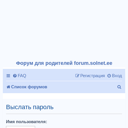
Форум для родителей forum.solnet.ee
FAQ
Регистрация
Вход
П
Список форумов
о
и
Выслать пароль
с
Имя пользователя:
к