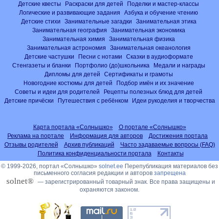
Детские квесты
Раскраски для детей
Поделки и мастер-классы
Логические и развивающие задания
Азбука и обучение чтению
Детские стихи
Занимательные загадки
Занимательная этика
Занимательная география
Занимательная экономика
Занимательная химия
Занимательная физика
Занимательная астрономия
Занимательная океанология
Детские частушки
Песни с нотами
Сказки в аудиоформате
Стенгазеты и бланки
Портфолио (до)школьника
Медали и награды
Дипломы для детей
Сертификаты и грамоты
Новогодние костюмы для детей
Подбор имён и их значение
Советы и идеи для родителей
Рецепты полезных блюд для детей
Детские причёски
Путешествия с ребёнком
Идеи рукоделия и творчества
Карта портала «Солнышко»
О портале «Солнышко»
Реклама на портале
Информация для авторов
Достижения портала
Отзывы родителей
Архив публикаций
Часто задаваемые вопросы (FAQ)
Политика конфиденциальности портала
Контакты
© 1999-2026, портал «Солнышко»
solnet.ee
Перепубликация материалов без
письменного согласия редакции и авторов
запрещена
solnet®
— зарегистрированный товарный знак. Все права защищены и
охраняются законом.