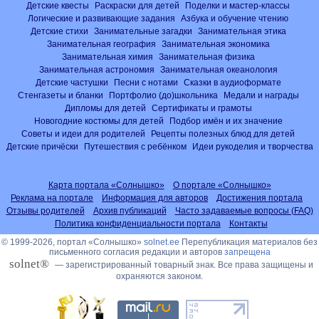
Детские квесты
Раскраски для детей
Поделки и мастер-классы
Логические и развивающие задания
Азбука и обучение чтению
Детские стихи
Занимательные загадки
Занимательная этика
Занимательная география
Занимательная экономика
Занимательная химия
Занимательная физика
Занимательная астрономия
Занимательная океанология
Детские частушки
Песни с нотами
Сказки в аудиоформате
Стенгазеты и бланки
Портфолио (до)школьника
Медали и награды
Дипломы для детей
Сертификаты и грамоты
Новогодние костюмы для детей
Подбор имён и их значение
Советы и идеи для родителей
Рецепты полезных блюд для детей
Детские причёски
Путешествия с ребёнком
Идеи рукоделия и творчества
Карта портала «Солнышко»
О портале «Солнышко»
Реклама на портале
Информация для авторов
Достижения портала
Отзывы родителей
Архив публикаций
Часто задаваемые вопросы (FAQ)
Политика конфиденциальности портала
Контакты
© 1999-2026, портал «Солнышко»
solnet.ee
Перепубликация материалов без
письменного согласия редакции и авторов
запрещена
solnet®
— зарегистрированный товарный знак. Все права защищены и
охраняются законом.