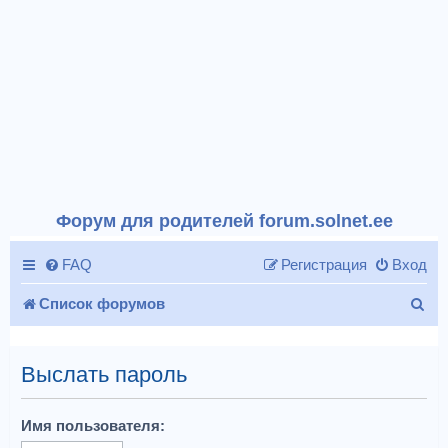
Форум для родителей forum.solnet.ee
FAQ
Регистрация
Вход
П
Список форумов
о
и
Выслать пароль
с
Имя пользователя:
к