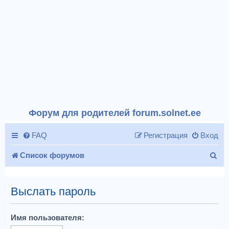
Форум для родителей forum.solnet.ee
FAQ
Регистрация
Вход
П
Список форумов
о
и
Выслать пароль
с
Имя пользователя:
к