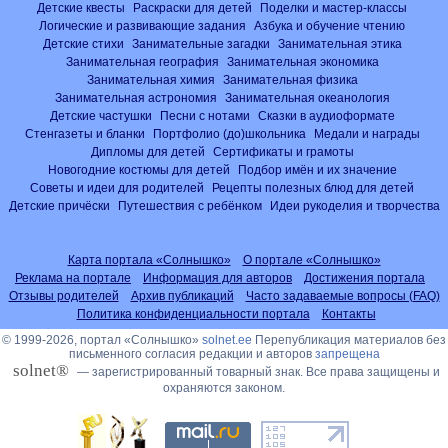
Детские квесты
Раскраски для детей
Поделки и мастер-классы
Логические и развивающие задания
Азбука и обучение чтению
Детские стихи
Занимательные загадки
Занимательная этика
Занимательная география
Занимательная экономика
Занимательная химия
Занимательная физика
Занимательная астрономия
Занимательная океанология
Детские частушки
Песни с нотами
Сказки в аудиоформате
Стенгазеты и бланки
Портфолио (до)школьника
Медали и награды
Дипломы для детей
Сертификаты и грамоты
Новогодние костюмы для детей
Подбор имён и их значение
Советы и идеи для родителей
Рецепты полезных блюд для детей
Детские причёски
Путешествия с ребёнком
Идеи рукоделия и творчества
Карта портала «Солнышко»
О портале «Солнышко»
Реклама на портале
Информация для авторов
Достижения портала
Отзывы родителей
Архив публикаций
Часто задаваемые вопросы (FAQ)
Политика конфиденциальности портала
Контакты
© 1999-2026, портал «Солнышко»
solnet.ee
Перепубликация материалов без
письменного согласия редакции и авторов
запрещена
solnet®
— зарегистрированный товарный знак. Все права защищены и
охраняются законом.