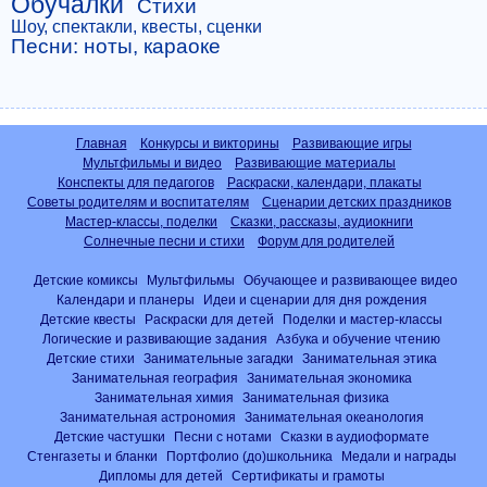
Обучалки
Стихи
Шоу, спектакли, квесты, сценки
Песни: ноты, караоке
Главная
Конкурсы и викторины
Развивающие игры
Мультфильмы и видео
Развивающие материалы
Конспекты для педагогов
Раскраски, календари, плакаты
Советы родителям и воспитателям
Сценарии детских праздников
Мастер-классы, поделки
Сказки, рассказы, аудиокниги
Солнечные песни и стихи
Форум для родителей
Детские комиксы
Мультфильмы
Обучающее и развивающее видео
Календари и планеры
Идеи и сценарии для дня рождения
Детские квесты
Раскраски для детей
Поделки и мастер-классы
Логические и развивающие задания
Азбука и обучение чтению
Детские стихи
Занимательные загадки
Занимательная этика
Занимательная география
Занимательная экономика
Занимательная химия
Занимательная физика
Занимательная астрономия
Занимательная океанология
Детские частушки
Песни с нотами
Сказки в аудиоформате
Стенгазеты и бланки
Портфолио (до)школьника
Медали и награды
Дипломы для детей
Сертификаты и грамоты