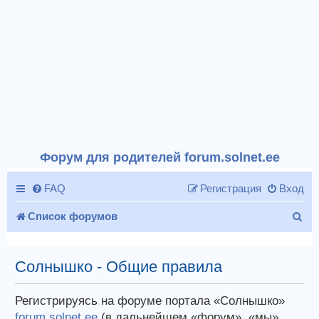
Форум для родителей forum.solnet.ee
FAQ
Регистрация
Вход
П
Список форумов
о
и
Солнышко - Общие правила
с
Регистрируясь на форуме портала «Солнышко»
к
forum.solnet.ee
(в дальнейшем «форум», «мы»,