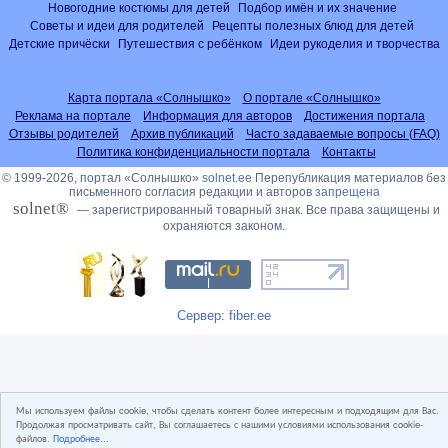
Новогодние костюмы для детей
Подбор имён и их значение
Советы и идеи для родителей
Рецепты полезных блюд для детей
Детские причёски
Путешествия с ребёнком
Идеи рукоделия и творчества
Карта портала «Солнышко»
О портале «Солнышко»
Реклама на портале
Информация для авторов
Достижения портала
Отзывы родителей
Архив публикаций
Часто задаваемые вопросы (FAQ)
Политика конфиденциальности портала
Контакты
© 1999-2026, портал «Солнышко»
solnet.ee
Перепубликация материалов без
письменного согласия редакции и авторов
запрещена
solnet®
— зарегистрированный товарный знак. Все права защищены и
охраняются законом.
Сервер: fiber.ee
Мы используем файлы cookie, чтобы сделать контент более интересным и подходящим для Вас.
Продолжая просматривать сайт, Вы соглашаетесь с нашими условиями использования cookie-
файлов.
Подробнее...