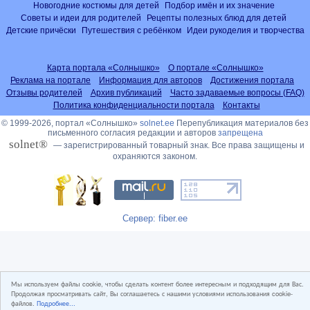
Новогодние костюмы для детей
Подбор имён и их значение
Советы и идеи для родителей
Рецепты полезных блюд для детей
Детские причёски
Путешествия с ребёнком
Идеи рукоделия и творчества
Карта портала «Солнышко»
О портале «Солнышко»
Реклама на портале
Информация для авторов
Достижения портала
Отзывы родителей
Архив публикаций
Часто задаваемые вопросы (FAQ)
Политика конфиденциальности портала
Контакты
© 1999-2026, портал «Солнышко»
solnet.ee
Перепубликация материалов без
письменного согласия редакции и авторов
запрещена
solnet®
— зарегистрированный товарный знак. Все права защищены и
охраняются законом.
Сервер: fiber.ee
Мы используем файлы cookie, чтобы сделать контент более интересным и подходящим для Вас.
Продолжая просматривать сайт, Вы соглашаетесь с нашими условиями использования cookie-
файлов.
Подробнее...