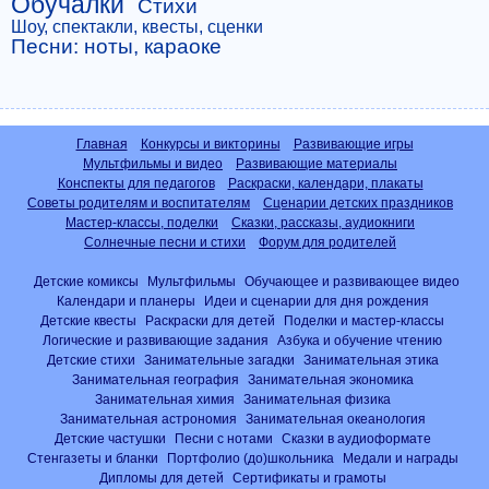
Обучалки
Стихи
Шоу, спектакли, квесты, сценки
Песни: ноты, караоке
Главная
Конкурсы и викторины
Развивающие игры
Мультфильмы и видео
Развивающие материалы
Конспекты для педагогов
Раскраски, календари, плакаты
Советы родителям и воспитателям
Сценарии детских праздников
Мастер-классы, поделки
Сказки, рассказы, аудиокниги
Солнечные песни и стихи
Форум для родителей
Детские комиксы
Мультфильмы
Обучающее и развивающее видео
Календари и планеры
Идеи и сценарии для дня рождения
Детские квесты
Раскраски для детей
Поделки и мастер-классы
Логические и развивающие задания
Азбука и обучение чтению
Детские стихи
Занимательные загадки
Занимательная этика
Занимательная география
Занимательная экономика
Занимательная химия
Занимательная физика
Занимательная астрономия
Занимательная океанология
Детские частушки
Песни с нотами
Сказки в аудиоформате
Стенгазеты и бланки
Портфолио (до)школьника
Медали и награды
Дипломы для детей
Сертификаты и грамоты