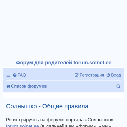
Форум для родителей forum.solnet.ee
FAQ
Регистрация
Вход
П
Список форумов
о
и
Солнышко - Общие правила
с
Регистрируясь на форуме портала «Солнышко»
к
forum.solnet.ee
(в дальнейшем «форум», «мы»,