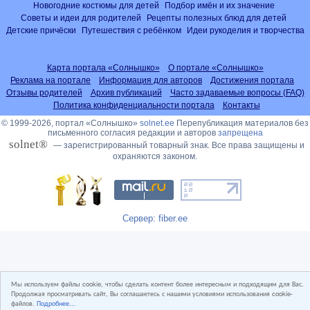
Новогодние костюмы для детей
Подбор имён и их значение
Советы и идеи для родителей
Рецепты полезных блюд для детей
Детские причёски
Путешествия с ребёнком
Идеи рукоделия и творчества
Карта портала «Солнышко»
О портале «Солнышко»
Реклама на портале
Информация для авторов
Достижения портала
Отзывы родителей
Архив публикаций
Часто задаваемые вопросы (FAQ)
Политика конфиденциальности портала
Контакты
© 1999-2026, портал «Солнышко»
solnet.ee
Перепубликация материалов без
письменного согласия редакции и авторов
запрещена
solnet®
— зарегистрированный товарный знак. Все права защищены и
охраняются законом.
Сервер: fiber.ee
Мы используем файлы cookie, чтобы сделать контент более интересным и подходящим для Вас.
Продолжая просматривать сайт, Вы соглашаетесь с нашими условиями использования cookie-
файлов.
Подробнее...