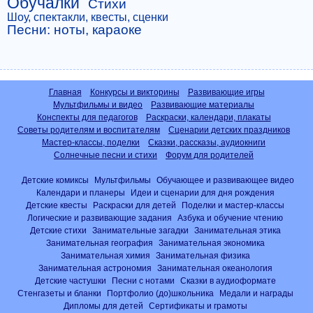
Обучалки
Стихи
Шоу, спектакли, квесты, сценки
Песни: ноты, караоке
Главная
Конкурсы и викторины
Развивающие игры
Мультфильмы и видео
Развивающие материалы
Конспекты для педагогов
Раскраски, календари, плакаты
Советы родителям и воспитателям
Сценарии детских праздников
Мастер-классы, поделки
Сказки, рассказы, аудиокниги
Солнечные песни и стихи
Форум для родителей
Детские комиксы
Мультфильмы
Обучающее и развивающее видео
Календари и планеры
Идеи и сценарии для дня рождения
Детские квесты
Раскраски для детей
Поделки и мастер-классы
Логические и развивающие задания
Азбука и обучение чтению
Детские стихи
Занимательные загадки
Занимательная этика
Занимательная география
Занимательная экономика
Занимательная химия
Занимательная физика
Занимательная астрономия
Занимательная океанология
Детские частушки
Песни с нотами
Сказки в аудиоформате
Стенгазеты и бланки
Портфолио (до)школьника
Медали и награды
Дипломы для детей
Сертификаты и грамоты