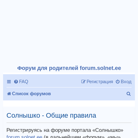
Форум для родителей forum.solnet.ee
FAQ
Регистрация
Вход
П
Список форумов
о
и
Солнышко - Общие правила
с
Регистрируясь на форуме портала «Солнышко»
к
forum.solnet.ee
(в дальнейшем «форум», «мы»,