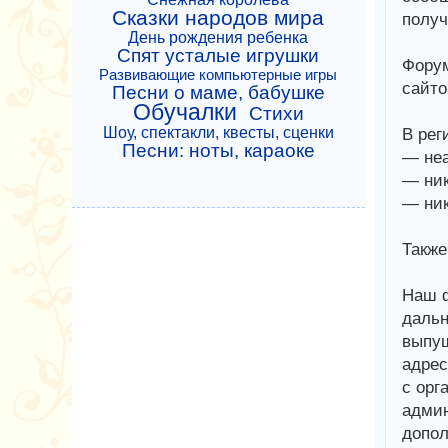
Сказки народов мира
получ
День рождения ребенка
Спят усталые игрушки
Форум
Развивающие компьютерные игры
сайто
Песни о маме, бабушке
Обучалки
Стихи
Шоу, спектакли, квесты, сценки
В рег
Песни: ноты, караоке
— неа
— ник
— ник
Также
Наш ф
дальн
выпущ
адрес
с орг
админ
допол