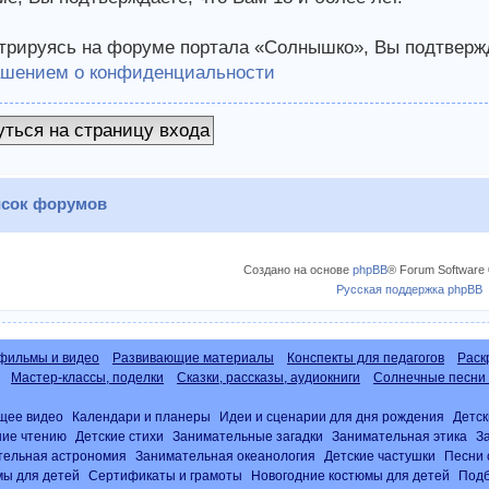
трируясь на форуме портала «Солнышко», Вы подтвержд
ашением о конфиденциальности
уться на страницу входа
сок форумов
Создано на основе
phpBB
® Forum Software 
Русская поддержка phpBB
фильмы и видео
Развивающие материалы
Конспекты для педагогов
Раск
Мастер-классы, поделки
Сказки, рассказы, аудиокниги
Солнечные песни 
щее видео
Календари и планеры
Идеи и сценарии для дня рождения
Детск
ние чтению
Детские стихи
Занимательные загадки
Занимательная этика
З
тельная астрономия
Занимательная океанология
Детские частушки
Песни 
ы для детей
Сертификаты и грамоты
Новогодние костюмы для детей
Подб