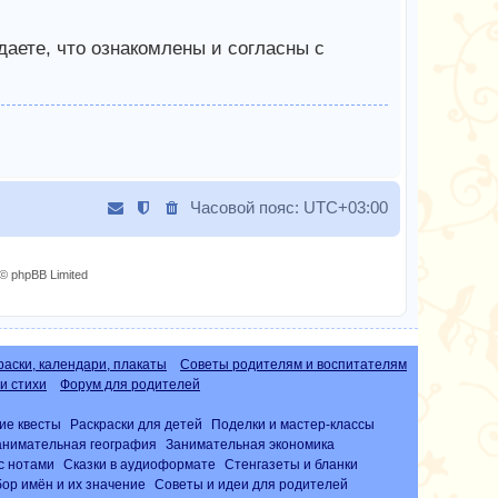
аете, что ознакомлены и согласны с
Часовой пояс:
UTC+03:00
© phpBB Limited
раски, календари, плакаты
Советы родителям и воспитателям
и стихи
Форум для родителей
ие квесты
Раскраски для детей
Поделки и мастер-классы
анимательная география
Занимательная экономика
с нотами
Сказки в аудиоформате
Стенгазеты и бланки
ор имён и их значение
Советы и идеи для родителей