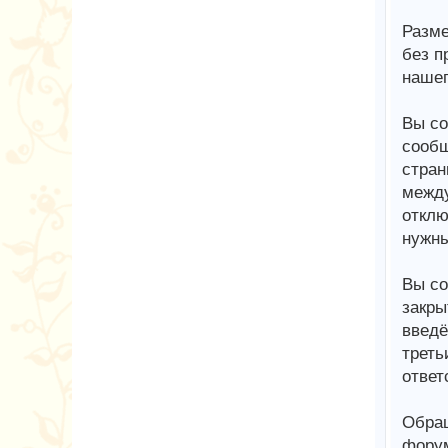
Разме
без п
нашег
Вы со
сообщ
стран
между
отклю
нужны
Вы со
закры
введё
треть
ответ
Обращ
форум