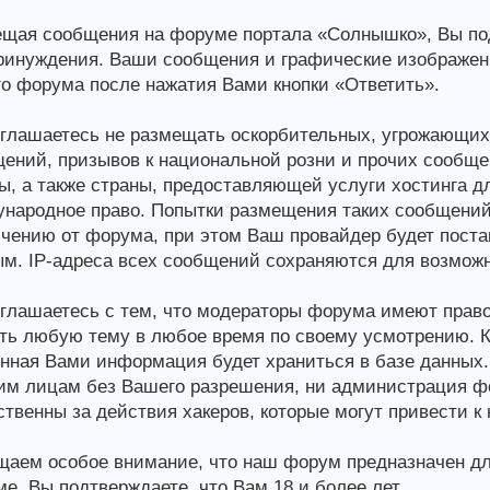
щая сообщения на форуме портала «Солнышко», Вы подт
ринуждения. Ваши сообщения и графические изображен
о форума после нажатия Вами кнопки «Ответить».
глашаетесь не размещать оскорбительных, угрожающих,
ений, призывов к национальной розни и прочих сообще
ы, а также страны, предоставляющей услуги хостинга 
народное право. Попытки размещения таких сообщений
чению от форума, при этом Ваш провайдер будет постав
м. IP-адреса всех сообщений сохраняются для возможн
глашаетесь с тем, что модераторы форума имеют право
ть любую тему в любое время по своему усмотрению. Ка
нная Вами информация будет храниться в базе данных.
им лицам без Вашего разрешения, ни администрация фор
ственны за действия хакеров, которые могут привести к
аем особое внимание, что наш форум предназначен дл
е, Вы подтверждаете, что Вам 18 и более лет.