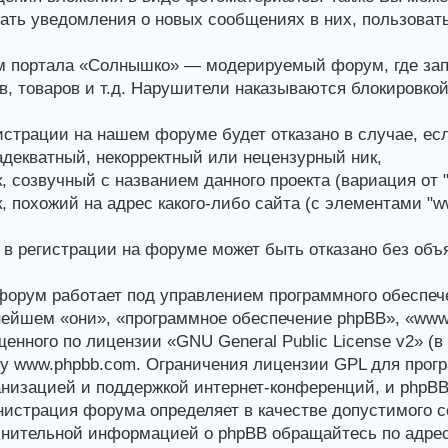
ать уведомления о новых сообщениях в них, пользоват
 портала «Солнышко» — модерируемый форум, где зап
в, товаров и т.д. Нарушители наказываются блокировко
истрации на нашем форуме будет отказано в случае, есл
декватный, некорректный или нецензурный ник,
, созвучный с названием данного проекта (вариация от "
, похожий на адрес какого-либо сайта (с элементами "www."
 в регистрации на форуме может быть отказано без объ
орум работает под управлением программного обеспеч
ейшем «они», «программное обеспечение phpBB», «www.
енного по лицензии «GNU General Public License v2» (
у www.phpbb.com. Ограничения лицензии GPL для прогр
анизацией и поддержкой интернет-конференций, и phpBB L
истрация форума определяет в качестве допустимого с
нительной информацией о phpBB обращайтесь по адрес