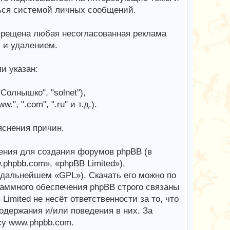
ься системой личных сообщений.
рещена любая несогласованная реклама
й и удалением.
и указан:
Солнышко", "solnet"),
, ".com", ".ru" и т.д.).
яснения причин.
ения для создания форумов phpBB (в
phpbb.com», «phpBB Limited»),
в дальнейшем «GPL»). Скачать его можно по
аммного обеспечения phpBB строго связаны
imited не несёт ответственности за то, что
одержания и/или поведения в них. За
у www.phpbb.com.