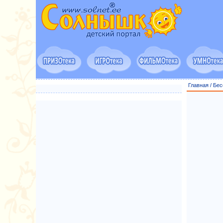
Главная
/
Бес