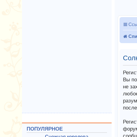
Ссы
Спи
Сол
Регис
Вы по
не за
любое
разум
после
Регис
форум
ПОПУЛЯРНОЕ
сообщ
Снежная королева