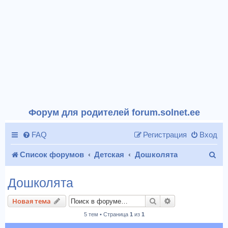
Форум для родителей forum.solnet.ee
FAQ
Регистрация
Вход
П
Список форумов
Детская
Дошколята
о
Дошколята
и
Поиск
Расширенный п
Новая тема
с
5 тем • Страница
1
из
1
к