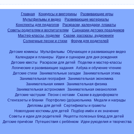
Главная
Конкурсы и викторины
Развивающие игры
Мультфильмы и видео
Развивающие материалы
Конспекты для педагогов
Раскраски, календари, плакаты
Советы родителям и воспитателям
Сценарии детских праздников
Мастер-классы, поделки
Сказки, рассказы, аудиокниги
Солнечные песни и стихи
Форум для родителей
Детские комиксы
Мультфильмы
Обучающее и развивающее видео
Календари и планеры
Идеи и сценарии для дня рождения
Детские квесты
Раскраски для детей
Поделки и мастер-классы
Логические и развивающие задания
Азбука и обучение чтению
Детские стихи
Занимательные загадки
Занимательная этика
Занимательная география
Занимательная экономика
Занимательная химия
Занимательная физика
Занимательная астрономия
Занимательная океанология
Детские частушки
Песни с нотами
Сказки в аудиоформате
Стенгазеты и бланки
Портфолио (до)школьника
Медали и награды
Дипломы для детей
Сертификаты и грамоты
Новогодние костюмы для детей
Подбор имён и их значение
Советы и идеи для родителей
Рецепты полезных блюд для детей
Детские причёски
Путешествия с ребёнком
Идеи рукоделия и творчества