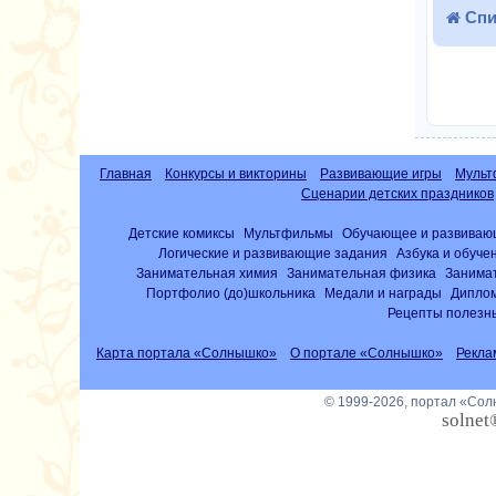
Спи
Главная
Конкурсы и викторины
Развивающие игры
Мульт
Сценарии детских праздников
Детские комиксы
Мультфильмы
Обучающее и развиваю
Логические и развивающие задания
Азбука и обуче
Занимательная химия
Занимательная физика
Занима
Портфолио (до)школьника
Медали и награды
Диплом
Рецепты полезны
Карта портала «Солнышко»
О портале «Солнышко»
Рекла
© 1999-2026, портал «Со
solnet