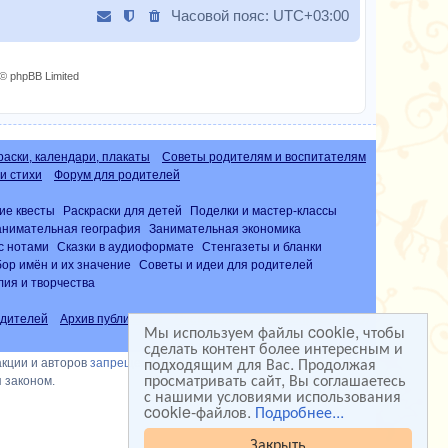
Часовой пояс:
UTC+03:00
© phpBB Limited
раски, календари, плакаты
Советы родителям и воспитателям
и стихи
Форум для родителей
ие квесты
Раскраски для детей
Поделки и мастер-классы
анимательная география
Занимательная экономика
с нотами
Сказки в аудиоформате
Стенгазеты и бланки
ор имён и их значение
Советы и идеи для родителей
лия и творчества
дителей
Архив публикаций
Часто задаваемые вопросы (FAQ)
Мы используем файлы cookie, чтобы
сделать контент более интересным и
подходящим для Вас. Продолжая
акции и авторов
запрещена
просматривать сайт, Вы соглашаетесь
 законом.
с нашими условиями использования
cookie-файлов.
Подробнее...
Закрыть