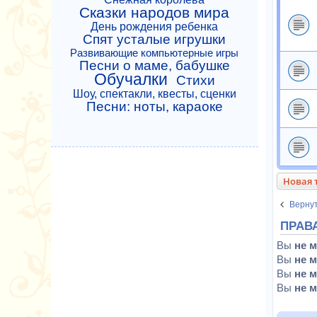
Сказки народов мира
День рождения ребенка
Спят усталые игрушки
Развивающие компьютерные игры
Песни о маме, бабушке
Обучалки
Стихи
Шоу, спектакли, квесты, сценки
Песни: ноты, караоке
Новая 
Вернут
ПРАВ
Вы
не 
Вы
не 
Вы
не 
Вы
не 