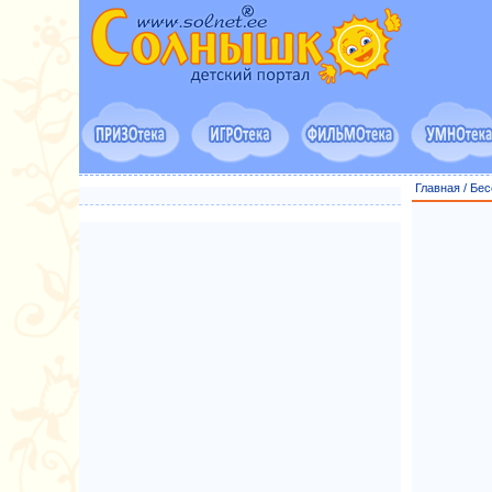
Главная
/
Бес