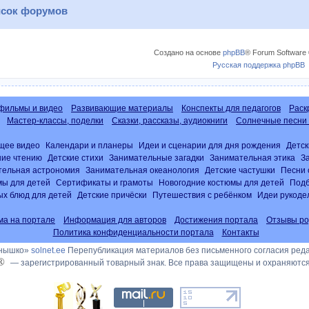
сок форумов
Создано на основе
phpBB
® Forum Software 
Русская поддержка phpBB
фильмы и видео
Развивающие материалы
Конспекты для педагогов
Раск
Мастер-классы, поделки
Сказки, рассказы, аудиокниги
Солнечные песни 
щее видео
Календари и планеры
Идеи и сценарии для дня рождения
Детск
ние чтению
Детские стихи
Занимательные загадки
Занимательная этика
З
тельная астрономия
Занимательная океанология
Детские частушки
Песни 
ы для детей
Сертификаты и грамоты
Новогодние костюмы для детей
Подб
х блюд для детей
Детские причёски
Путешествия с ребёнком
Идеи рукоде
ма на портале
Информация для авторов
Достижения портала
Отзывы ро
Политика конфиденциальности портала
Контакты
лнышко»
solnet.ee
Перепубликация материалов без письменного согласия ред
®
— зарегистрированный товарный знак. Все права защищены и охраняются