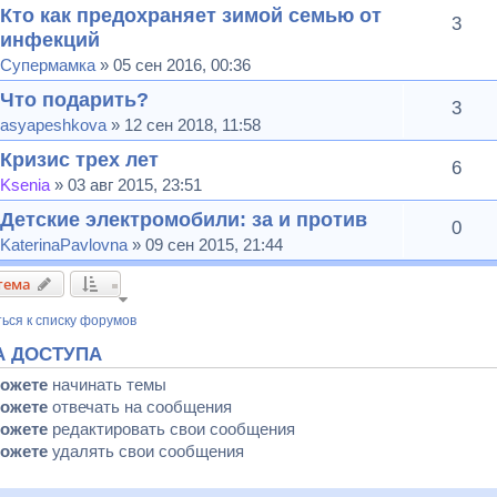
Кто как предохраняет зимой семью от
3
инфекций
Супермамка
» 05 сен 2016, 00:36
Что подарить?
3
asyapeshkova
» 12 сен 2018, 11:58
Кризис трех лет
6
Ksenia
» 03 авг 2015, 23:51
Детские электромобили: за и против
0
KaterinaPavlovna
» 09 сен 2015, 21:44
тема
ься к списку форумов
А ДОСТУПА
можете
начинать темы
можете
отвечать на сообщения
можете
редактировать свои сообщения
можете
удалять свои сообщения