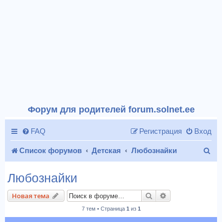
Форум для родителей forum.solnet.ee
FAQ
Регистрация
Вход
П
Список форумов
Детская
Любознайки
о
Любознайки
и
Поиск
Расширенный п
Новая тема
с
7 тем • Страница
1
из
1
к