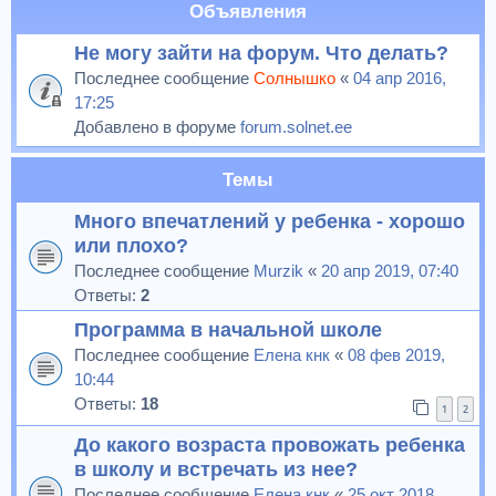
Объявления
Не могу зайти на форум. Что делать?
Последнее сообщение
Солнышко
«
04 апр 2016,
17:25
Добавлено в форуме
forum.solnet.ee
Темы
Много впечатлений у ребенка - хорошо
или плохо?
Последнее сообщение
Murzik
«
20 апр 2019, 07:40
Ответы:
2
Программа в начальной школе
Последнее сообщение
Елена кнк
«
08 фев 2019,
10:44
Ответы:
18
1
2
До какого возраста провожать ребенка
в школу и встречать из нее?
Последнее сообщение
Елена кнк
«
25 окт 2018,