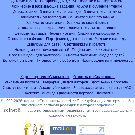
Детские квесты
Раскраски для детей
Поделки и мастер-классы
Логические и развивающие задания
Азбука и обучение чтению
Детские стихи
Занимательные загадки
Занимательная этика
Занимательная география
Занимательная экономика
Занимательная химия
Занимательная физика
Занимательная астрономия
Занимательная океанология
Детские частушки
Песни с нотами
Сказки в аудиоформате
Стенгазеты и бланки
Портфолио (до)школьника
Медали и награды
Дипломы для детей
Сертификаты и грамоты
Новогодние костюмы для детей
Подбор имён и их значение
Советы и идеи для родителей
Рецепты полезных блюд для детей
Детские причёски
Путешествия с ребёнком
Идеи рукоделия и творчества
Карта портала «Солнышко»
О портале «Солнышко»
Реклама на портале
Информация для авторов
Достижения портала
Отзывы родителей
Архив публикаций
Часто задаваемые вопросы (FAQ)
Политика конфиденциальности портала
Контакты
© 1999-2026, портал «Солнышко»
solnet.ee
Перепубликация материалов без
письменного согласия редакции и авторов
запрещена
solnet®
— зарегистрированный товарный знак. Все права защищены и
охраняются законом.