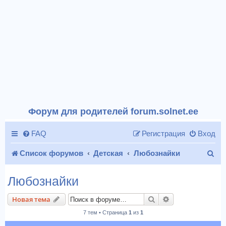
Форум для родителей forum.solnet.ee
FAQ
Регистрация
Вход
П
Список форумов
Детская
Любознайки
о
Любознайки
и
Поиск
Расширенный п
Новая тема
с
7 тем • Страница
1
из
1
к