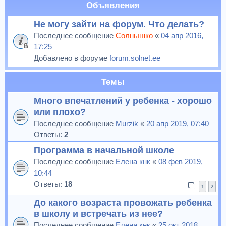
Объявления
Не могу зайти на форум. Что делать?
Последнее сообщение
Солнышко
«
04 апр 2016,
17:25
Добавлено в форуме
forum.solnet.ee
Темы
Много впечатлений у ребенка - хорошо
или плохо?
Последнее сообщение
Murzik
«
20 апр 2019, 07:40
Ответы:
2
Программа в начальной школе
Последнее сообщение
Елена кнк
«
08 фев 2019,
10:44
Ответы:
18
1
2
До какого возраста провожать ребенка
в школу и встречать из нее?
Последнее сообщение
Елена кнк
«
25 окт 2018,