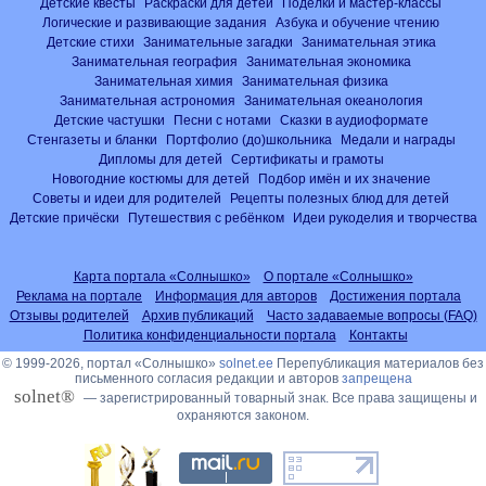
Детские квесты
Раскраски для детей
Поделки и мастер-классы
Логические и развивающие задания
Азбука и обучение чтению
Детские стихи
Занимательные загадки
Занимательная этика
Занимательная география
Занимательная экономика
Занимательная химия
Занимательная физика
Занимательная астрономия
Занимательная океанология
Детские частушки
Песни с нотами
Сказки в аудиоформате
Стенгазеты и бланки
Портфолио (до)школьника
Медали и награды
Дипломы для детей
Сертификаты и грамоты
Новогодние костюмы для детей
Подбор имён и их значение
Советы и идеи для родителей
Рецепты полезных блюд для детей
Детские причёски
Путешествия с ребёнком
Идеи рукоделия и творчества
Карта портала «Солнышко»
О портале «Солнышко»
Реклама на портале
Информация для авторов
Достижения портала
Отзывы родителей
Архив публикаций
Часто задаваемые вопросы (FAQ)
Политика конфиденциальности портала
Контакты
© 1999-2026, портал «Солнышко»
solnet.ee
Перепубликация материалов без
письменного согласия редакции и авторов
запрещена
solnet®
— зарегистрированный товарный знак. Все права защищены и
охраняются законом.