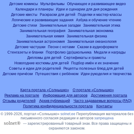
Детские комиксы
Мультфильмы
Обучающее и развивающее видео
Календари и планеры
Идеи и сценарии для дня рождения
Детские квесты
Раскраски для детей
Поделки и мастер-классы
Логические и развивающие задания
Азбука и обучение чтению
Детские стихи
Занимательные загадки
Занимательная этика
Занимательная география
Занимательная экономика
Занимательная химия
Занимательная физика
Занимательная астрономия
Занимательная океанология
Детские частушки
Песни с нотами
Сказки в аудиоформате
Стенгазеты и бланки
Портфолио (до)школьника
Медали и награды
Дипломы для детей
Сертификаты и грамоты
Новогодние костюмы для детей
Подбор имён и их значение
Советы и идеи для родителей
Рецепты полезных блюд для детей
Детские причёски
Путешествия с ребёнком
Идеи рукоделия и творчества
Карта портала «Солнышко»
О портале «Солнышко»
Реклама на портале
Информация для авторов
Достижения портала
Отзывы родителей
Архив публикаций
Часто задаваемые вопросы (FAQ)
Политика конфиденциальности портала
Контакты
© 1999-2026, портал «Солнышко»
solnet.ee
Перепубликация материалов без
письменного согласия редакции и авторов
запрещена
solnet®
— зарегистрированный товарный знак. Все права защищены и
охраняются законом.