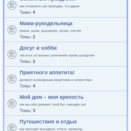
как готовимся, как проводим, что дарим
Темы:
4
Мама-рукодельница
вяжем, шьём, вышиваем, лепим, плетём
Темы:
2
Досуг и хобби
обо всех остальных увлечениях кроме рукоделия
Темы:
2
Приятного аппетита!
делимся кулинарными рецептами и хитростями
Темы:
4
Мой дом – моя крепость
как мы обустраивает свой быт, наводим уют
Темы:
3
Путешествия и отдых
как проходят выходные, отпуск, каникулы