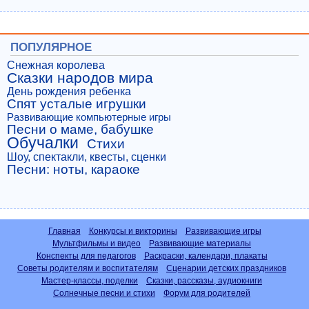
ПОПУЛЯРНОЕ
Снежная королева
Сказки народов мира
День рождения ребенка
Спят усталые игрушки
Развивающие компьютерные игры
Песни о маме, бабушке
Обучалки
Стихи
Шоу, спектакли, квесты, сценки
Песни: ноты, караоке
Главная
Конкурсы и викторины
Развивающие игры
Мультфильмы и видео
Развивающие материалы
Конспекты для педагогов
Раскраски, календари, плакаты
Советы родителям и воспитателям
Сценарии детских праздников
Мастер-классы, поделки
Сказки, рассказы, аудиокниги
Солнечные песни и стихи
Форум для родителей