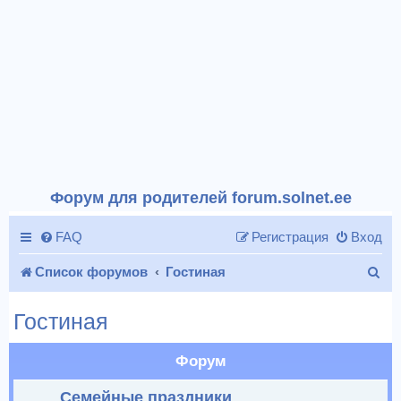
Форум для родителей forum.solnet.ee
FAQ
Регистрация
Вход
П
Список форумов
Гостиная
о
Гостиная
и
с
Форум
к
Семейные праздники