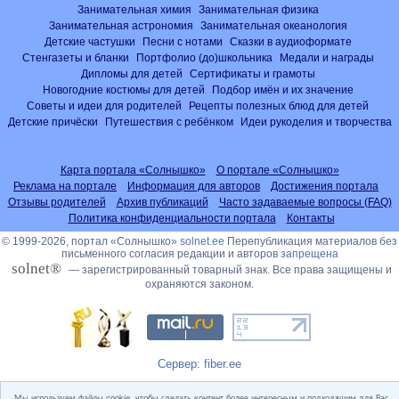
Занимательная химия
Занимательная физика
Занимательная астрономия
Занимательная океанология
Детские частушки
Песни с нотами
Сказки в аудиоформате
Стенгазеты и бланки
Портфолио (до)школьника
Медали и награды
Дипломы для детей
Сертификаты и грамоты
Новогодние костюмы для детей
Подбор имён и их значение
Советы и идеи для родителей
Рецепты полезных блюд для детей
Детские причёски
Путешествия с ребёнком
Идеи рукоделия и творчества
Карта портала «Солнышко»
О портале «Солнышко»
Реклама на портале
Информация для авторов
Достижения портала
Отзывы родителей
Архив публикаций
Часто задаваемые вопросы (FAQ)
Политика конфиденциальности портала
Контакты
© 1999-2026, портал «Солнышко»
solnet.ee
Перепубликация материалов без
письменного согласия редакции и авторов
запрещена
solnet®
— зарегистрированный товарный знак. Все права защищены и
охраняются законом.
Сервер: fiber.ee
Мы используем файлы cookie, чтобы сделать контент более интересным и подходящим для Вас.