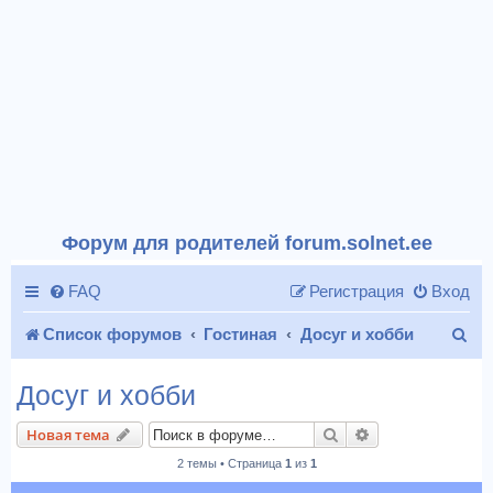
Форум для родителей forum.solnet.ee
FAQ
Регистрация
Вход
П
Список форумов
Гостиная
Досуг и хобби
о
Досуг и хобби
и
Поиск
Расширенный п
Новая тема
с
2 темы • Страница
1
из
1
к