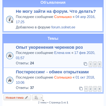
Объявления
Не могу зайти на форум. Что делать?
Последнее сообщение
Солнышко
«
04 апр 2016,
17:25
Добавлено в форуме
forum.solnet.ee
Темы
Опыт укоренения черенков роз
Последнее сообщение
Елена кнк
«
17 фев 2020,
01:57
Ответы:
24
1
2
3
Посткроссинг - обмен открытками
Последнее сообщение
Солнышко
«
01 окт 2018,
10:06
Ответы:
37
1
2
3
4
Новая тема
2 темы • Страница
1
из
1