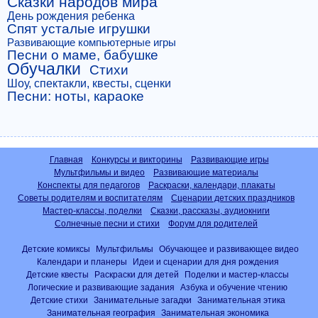
Сказки народов мира
День рождения ребенка
Спят усталые игрушки
Развивающие компьютерные игры
Песни о маме, бабушке
Обучалки
Стихи
Шоу, спектакли, квесты, сценки
Песни: ноты, караоке
Главная
Конкурсы и викторины
Развивающие игры
Мультфильмы и видео
Развивающие материалы
Конспекты для педагогов
Раскраски, календари, плакаты
Советы родителям и воспитателям
Сценарии детских праздников
Мастер-классы, поделки
Сказки, рассказы, аудиокниги
Солнечные песни и стихи
Форум для родителей
Детские комиксы
Мультфильмы
Обучающее и развивающее видео
Календари и планеры
Идеи и сценарии для дня рождения
Детские квесты
Раскраски для детей
Поделки и мастер-классы
Логические и развивающие задания
Азбука и обучение чтению
Детские стихи
Занимательные загадки
Занимательная этика
Занимательная география
Занимательная экономика