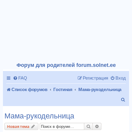
Форум для родителей forum.solnet.ee
FAQ
Регистрация
Вход
Список форумов
Гостиная
Мама-рукодельница
П
о
Мама-рукодельница
и
Поиск
Расширенный п
Новая тема
с