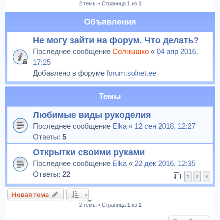
2 темы • Страница
1
из
1
к
Объявления
Не могу зайти на форум. Что делать?
Последнее сообщение
Солнышко
«
04 апр 2016,
17:25
Добавлено в форуме
forum.solnet.ee
Темы
Любимые виды рукоделия
Последнее сообщение
Elka
«
12 сен 2018, 12:27
Ответы:
5
Открытки своими руками
Последнее сообщение
Elka
«
22 дек 2016, 12:35
Ответы:
22
1
2
3
Новая тема
2 темы • Страница
1
из
1