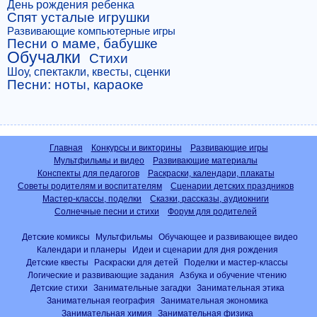
День рождения ребенка
Спят усталые игрушки
Развивающие компьютерные игры
Песни о маме, бабушке
Обучалки
Стихи
Шоу, спектакли, квесты, сценки
Песни: ноты, караоке
Главная
Конкурсы и викторины
Развивающие игры
Мультфильмы и видео
Развивающие материалы
Конспекты для педагогов
Раскраски, календари, плакаты
Советы родителям и воспитателям
Сценарии детских праздников
Мастер-классы, поделки
Сказки, рассказы, аудиокниги
Солнечные песни и стихи
Форум для родителей
Детские комиксы
Мультфильмы
Обучающее и развивающее видео
Календари и планеры
Идеи и сценарии для дня рождения
Детские квесты
Раскраски для детей
Поделки и мастер-классы
Логические и развивающие задания
Азбука и обучение чтению
Детские стихи
Занимательные загадки
Занимательная этика
Занимательная география
Занимательная экономика
Занимательная химия
Занимательная физика