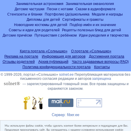
Занимательная астрономия
Занимательная океанология
Детские частушки
Песни с нотами
Сказки в аудиоформате
Стенгазеты и бланки
Портфолио (до)школьника
Медали и награды
Дипломы для детей
Сертификаты и грамоты
Новогодние костюмы для детей
Подбор имён и их значение
Советы и идеи для родителей
Рецепты полезных блюд для детей
Детские причёски
Путешествия с ребёнком
Идеи рукоделия и творчества
Карта портала «Солнышко»
О портале «Солнышко»
Реклама на портале
Информация для авторов
Достижения портала
Отзывы родителей
Архив публикаций
Часто задаваемые вопросы (FAQ)
Политика конфиденциальности портала
Контакты
© 1999-2026, портал «Солнышко»
solnet.ee
Перепубликация материалов без
письменного согласия редакции и авторов
запрещена
solnet®
— зарегистрированный товарный знак. Все права защищены и
охраняются законом.
Сервер: fiber.ee
Мы используем файлы cookie, чтобы сделать контент более интересным и подходящим для Вас.
Продолжая просматривать сайт, Вы соглашаетесь с нашими условиями использования cookie-