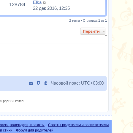
Elka
128784
22 дек 2016, 12:35
2 темы • Страница
1
из
1
Перейти
Часовой пояс:
UTC+03:00
© phpBB Limited
раски, календари, плакаты
Советы родителям и воспитателям
и стихи
Форум для родителей