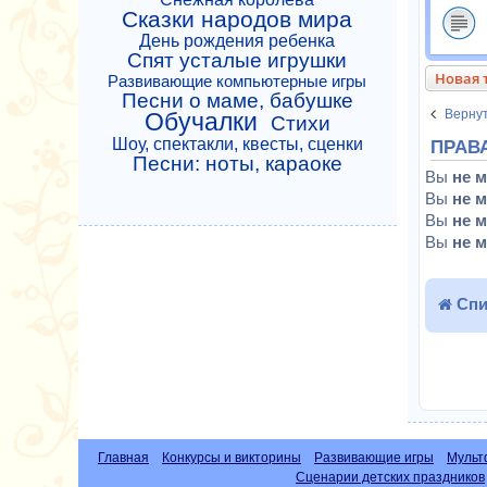
Сказки народов мира
День рождения ребенка
Спят усталые игрушки
Новая 
Развивающие компьютерные игры
Песни о маме, бабушке
Вернут
Обучалки
Стихи
Шоу, спектакли, квесты, сценки
ПРАВ
Песни: ноты, караоке
Вы
не 
Вы
не 
Вы
не 
Вы
не 
Спи
Главная
Конкурсы и викторины
Развивающие игры
Мульт
Сценарии детских праздников