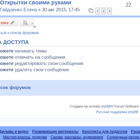
Открытки своими руками
22
Гайдаенко Елена
» 30 авг 2015, 17:45
1
2
3
тема
ься к списку форумов
А ДОСТУПА
можете
начинать темы
можете
отвечать на сообщения
можете
редактировать свои сообщения
можете
удалять свои сообщения
сок форумов
Создано на основе
phpBB
® Forum Software 
Русская поддержка phpBB
фильмы и видео
Развивающие материалы
Конспекты для педагогов
Раск
Мастер-классы, поделки
Сказки, рассказы, аудиокниги
Солнечные песни 