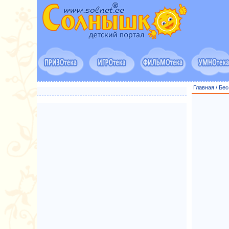
Главная
/
Бес