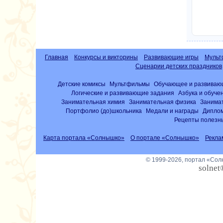
Главная
Конкурсы и викторины
Развивающие игры
Мульт
Сценарии детских праздников
Детские комиксы
Мультфильмы
Обучающее и развиваю
Логические и развивающие задания
Азбука и обуче
Занимательная химия
Занимательная физика
Занима
Портфолио (до)школьника
Медали и награды
Диплом
Рецепты полезны
Карта портала «Солнышко»
О портале «Солнышко»
Рекла
© 1999-2026, портал «Со
solnet