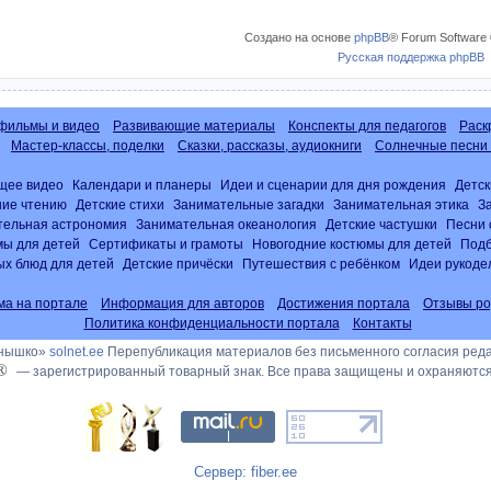
Создано на основе
phpBB
® Forum Software 
Русская поддержка phpBB
фильмы и видео
Развивающие материалы
Конспекты для педагогов
Раск
Мастер-классы, поделки
Сказки, рассказы, аудиокниги
Солнечные песни 
щее видео
Календари и планеры
Идеи и сценарии для дня рождения
Детск
ние чтению
Детские стихи
Занимательные загадки
Занимательная этика
З
тельная астрономия
Занимательная океанология
Детские частушки
Песни 
ы для детей
Сертификаты и грамоты
Новогодние костюмы для детей
Подб
х блюд для детей
Детские причёски
Путешествия с ребёнком
Идеи рукоде
ма на портале
Информация для авторов
Достижения портала
Отзывы ро
Политика конфиденциальности портала
Контакты
лнышко»
solnet.ee
Перепубликация материалов без письменного согласия ред
®
— зарегистрированный товарный знак. Все права защищены и охраняются
Сервер: fiber.ee