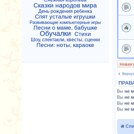
Сказки народов мира
День рождения ребенка
Спят усталые игрушки
Развивающие компьютерные игры
Песни о маме, бабушке
Обучалки
Стихи
Шоу, спектакли, квесты, сценки
Песни: ноты, караоке
Новая 
Вернут
ПРАВ
Вы
не 
Вы
не 
Вы
не 
Вы
не 
Спи