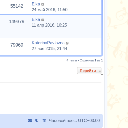
Elka
55142
24 май 2016, 11:50
Elka
149379
11 апр 2016, 16:25
KaterinaPavlovna
79969
27 ноя 2015, 21:44
4 темы • Страница
1
из
1
Перейти
Часовой пояс:
UTC+03:00