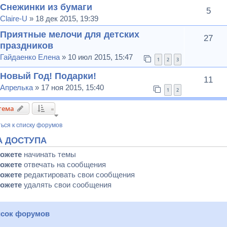
Снежинки из бумаги
5
Claire-U
» 18 дек 2015, 19:39
Приятные мелочи для детских
27
праздников
Гайдаенко Елена
» 10 июл 2015, 15:47
1
2
3
Новый Год! Подарки!
11
Апрелька
» 17 ноя 2015, 15:40
1
2
тема
ься к списку форумов
А ДОСТУПА
можете
начинать темы
можете
отвечать на сообщения
можете
редактировать свои сообщения
можете
удалять свои сообщения
сок форумов