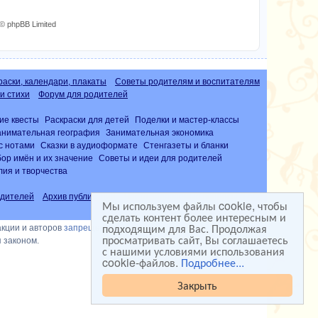
© phpBB Limited
раски, календари, плакаты
Советы родителям и воспитателям
и стихи
Форум для родителей
ие квесты
Раскраски для детей
Поделки и мастер-классы
анимательная география
Занимательная экономика
с нотами
Сказки в аудиоформате
Стенгазеты и бланки
ор имён и их значение
Советы и идеи для родителей
лия и творчества
дителей
Архив публикаций
Часто задаваемые вопросы (FAQ)
Мы используем файлы cookie, чтобы
сделать контент более интересным и
подходящим для Вас. Продолжая
акции и авторов
запрещена
просматривать сайт, Вы соглашаетесь
 законом.
с нашими условиями использования
cookie-файлов.
Подробнее...
Закрыть