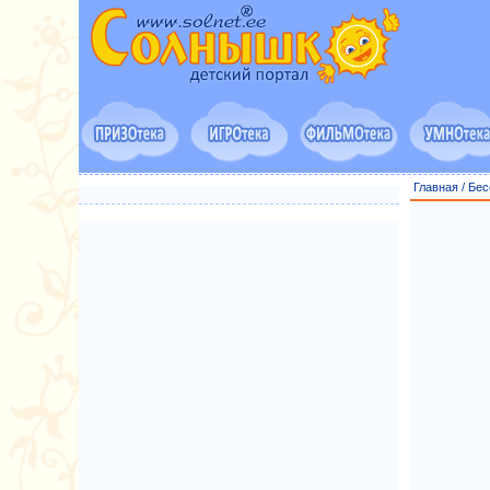
Главная
/
Бес