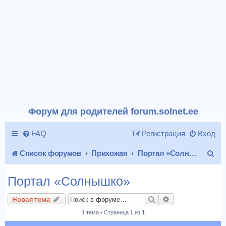
Форум для родителей forum.solnet.ee
FAQ
Регистрация
Вход
П
Список форумов
Прихожая
Портал «Солнышко»
о
Портал «Солнышко»
и
Поиск
Расширенный п
Новая тема
с
1 тема • Страница
1
из
1
к