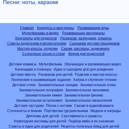
Песни: ноты, караоке
Главная
Конкурсы и викторины
Развивающие игры
Мультфильмы и видео
Развивающие материалы
Конспекты для педагогов
Раскраски, календари, плакаты
Советы родителям и воспитателям
Сценарии детских праздников
Мастер-классы, поделки
Сказки, рассказы, аудиокниги
Солнечные песни и стихи
Форум для родителей
Детские комиксы
Мультфильмы
Обучающее и развивающее видео
Календари и планеры
Идеи и сценарии для дня рождения
Детские квесты
Раскраски для детей
Поделки и мастер-классы
Логические и развивающие задания
Азбука и обучение чтению
Детские стихи
Занимательные загадки
Занимательная этика
Занимательная география
Занимательная экономика
Занимательная химия
Занимательная физика
Занимательная астрономия
Занимательная океанология
Детские частушки
Песни с нотами
Сказки в аудиоформате
Стенгазеты и бланки
Портфолио (до)школьника
Медали и награды
Дипломы для детей
Сертификаты и грамоты
Новогодние костюмы для детей
Подбор имён и их значение
Советы и идеи для родителей
Рецепты полезных блюд для детей