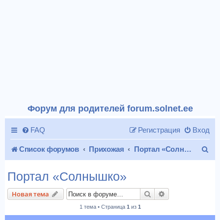
Форум для родителей forum.solnet.ee
FAQ
Регистрация
Вход
П
Список форумов
Прихожая
Портал «Солнышко»
о
Портал «Солнышко»
и
Поиск
Расширенный п
Новая тема
с
1 тема • Страница
1
из
1
к