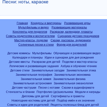
Песни: ноты, караоке
Главная
Конкурсы и викторины
Развивающие игры
Мультфильмы и видео
Развивающие материалы
Конспекты для педагогов
Раскраски, календари, плакаты
Советы родителям и воспитателям
Сценарии детских праздников
Мастер-классы, поделки
Сказки, рассказы, аудиокниги
Солнечные песни и стихи
Форум для родителей
Детские комиксы
Мультфильмы
Обучающее и развивающее видео
Календари и планеры
Идеи и сценарии для дня рождения
Детские квесты
Раскраски для детей
Поделки и мастер-классы
Логические и развивающие задания
Азбука и обучение чтению
Детские стихи
Занимательные загадки
Занимательная этика
Занимательная география
Занимательная экономика
Занимательная химия
Занимательная физика
Занимательная астрономия
Занимательная океанология
Детские частушки
Песни с нотами
Сказки в аудиоформате
Стенгазеты и бланки
Портфолио (до)школьника
Медали и награды
Дипломы для детей
Сертификаты и грамоты
Новогодние костюмы для детей
Подбор имён и их значение
Советы и идеи для родителей
Рецепты полезных блюд для детей