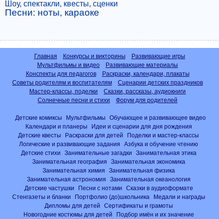
Шоу, спектакли, квесты, сценки
Песни: ноты, караоке
Главная
Конкурсы и викторины
Развивающие игры
Мультфильмы и видео
Развивающие материалы
Конспекты для педагогов
Раскраски, календари, плакаты
Советы родителям и воспитателям
Сценарии детских праздников
Мастер-классы, поделки
Сказки, рассказы, аудиокниги
Солнечные песни и стихи
Форум для родителей
Детские комиксы
Мультфильмы
Обучающее и развивающее видео
Календари и планеры
Идеи и сценарии для дня рождения
Детские квесты
Раскраски для детей
Поделки и мастер-классы
Логические и развивающие задания
Азбука и обучение чтению
Детские стихи
Занимательные загадки
Занимательная этика
Занимательная география
Занимательная экономика
Занимательная химия
Занимательная физика
Занимательная астрономия
Занимательная океанология
Детские частушки
Песни с нотами
Сказки в аудиоформате
Стенгазеты и бланки
Портфолио (до)школьника
Медали и награды
Дипломы для детей
Сертификаты и грамоты
Новогодние костюмы для детей
Подбор имён и их значение