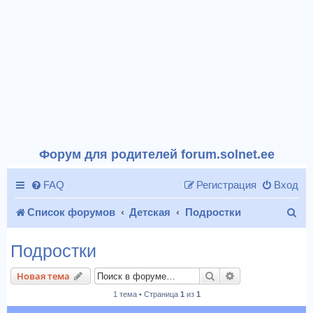
Форум для родителей forum.solnet.ee
FAQ
Регистрация
Вход
П
Список форумов
Детская
Подростки
о
Подростки
и
Поиск
Расширенный п
Новая тема
с
1 тема • Страница
1
из
1
к