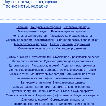
Шоу, спектакли, квесты, сценки
Песни: ноты, караоке
Главная
Конкурсы и викторины
Развивающие игры
Мультфильмы и видео
Развивающие материалы
Конспекты для педагогов
Раскраски, календари, плакаты
Советы родителям и воспитателям
Сценарии детских праздников
Мастер-классы, поделки
Сказки, рассказы, аудиокниги
Солнечные песни и стихи
Форум для родителей
Детские комиксы
Мультфильмы
Обучающее и развивающее видео
Календари и планеры
Идеи и сценарии для дня рождения
Детские квесты
Раскраски для детей
Поделки и мастер-классы
Логические и развивающие задания
Азбука и обучение чтению
Детские стихи
Занимательные загадки
Занимательная этика
Занимательная география
Занимательная экономика
Занимательная химия
Занимательная физика
Занимательная астрономия
Занимательная океанология
Детские частушки
Песни с нотами
Сказки в аудиоформате
Стенгазеты и бланки
Портфолио (до)школьника
Медали и награды
Дипломы для детей
Сертификаты и грамоты
Новогодние костюмы для детей
Подбор имён и их значение