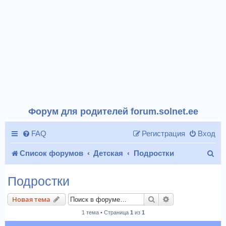
Форум для родителей forum.solnet.ee
FAQ
Регистрация
Вход
П
Список форумов
Детская
Подростки
о
Подростки
и
Поиск
Расширенный п
Новая тема
с
1 тема • Страница
1
из
1
к