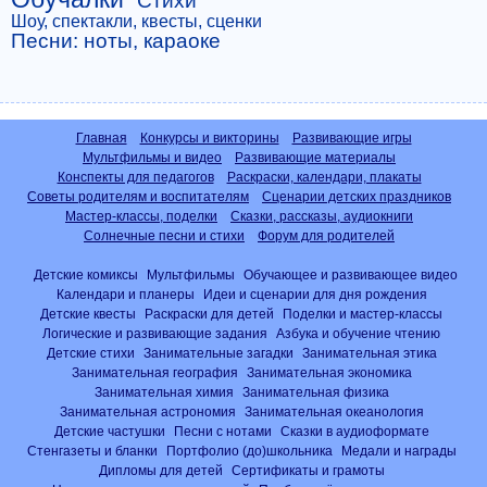
Стихи
Шоу, спектакли, квесты, сценки
Песни: ноты, караоке
Главная
Конкурсы и викторины
Развивающие игры
Мультфильмы и видео
Развивающие материалы
Конспекты для педагогов
Раскраски, календари, плакаты
Советы родителям и воспитателям
Сценарии детских праздников
Мастер-классы, поделки
Сказки, рассказы, аудиокниги
Солнечные песни и стихи
Форум для родителей
Детские комиксы
Мультфильмы
Обучающее и развивающее видео
Календари и планеры
Идеи и сценарии для дня рождения
Детские квесты
Раскраски для детей
Поделки и мастер-классы
Логические и развивающие задания
Азбука и обучение чтению
Детские стихи
Занимательные загадки
Занимательная этика
Занимательная география
Занимательная экономика
Занимательная химия
Занимательная физика
Занимательная астрономия
Занимательная океанология
Детские частушки
Песни с нотами
Сказки в аудиоформате
Стенгазеты и бланки
Портфолио (до)школьника
Медали и награды
Дипломы для детей
Сертификаты и грамоты