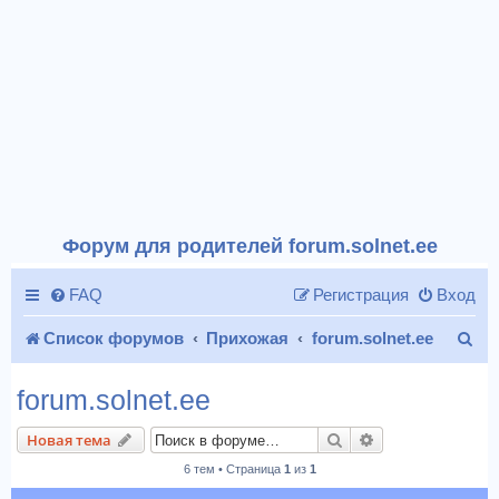
Форум для родителей forum.solnet.ee
FAQ
Регистрация
Вход
П
Список форумов
Прихожая
forum.solnet.ee
о
forum.solnet.ee
и
Поиск
Расширенный п
Новая тема
с
6 тем • Страница
1
из
1
к