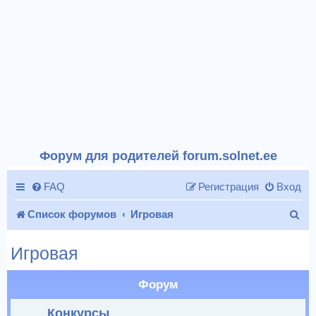
Форум для родителей forum.solnet.ee
FAQ
Регистрация
Вход
П
Список форумов
Игровая
о
Игровая
и
с
Форум
к
Конкурсы