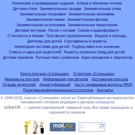
Логические и развивающие задания
Азбука и обучение чтению
Детские стихи
Занимательные загадки
Занимательная этика
Занимательная география
Занимательная экономика
Занимательная химия
Занимательная физика
Занимательная астрономия
Занимательная океанология
Детские частушки
Песни с нотами
Сказки в аудиоформате
Стенгазеты и бланки
Портфолио (до)школьника
Медали и награды
Дипломы для детей
Сертификаты и грамоты
Новогодние костюмы для детей
Подбор имён и их значение
Советы и идеи для родителей
Рецепты полезных блюд для детей
Детские причёски
Путешествия с ребёнком
Идеи рукоделия и творчества
Карта портала «Солнышко»
О портале «Солнышко»
Реклама на портале
Информация для авторов
Достижения портала
Отзывы родителей
Архив публикаций
Часто задаваемые вопросы (FAQ)
Политика конфиденциальности портала
Контакты
© 1999-2026, портал «Солнышко»
solnet.ee
Перепубликация материалов без
письменного согласия редакции и авторов
запрещена
solnet®
— зарегистрированный товарный знак. Все права защищены и
охраняются законом.