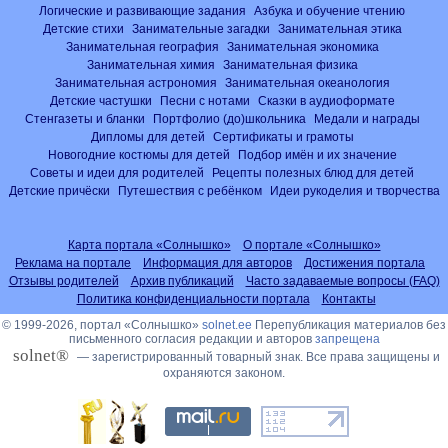
Логические и развивающие задания
Азбука и обучение чтению
Детские стихи
Занимательные загадки
Занимательная этика
Занимательная география
Занимательная экономика
Занимательная химия
Занимательная физика
Занимательная астрономия
Занимательная океанология
Детские частушки
Песни с нотами
Сказки в аудиоформате
Стенгазеты и бланки
Портфолио (до)школьника
Медали и награды
Дипломы для детей
Сертификаты и грамоты
Новогодние костюмы для детей
Подбор имён и их значение
Советы и идеи для родителей
Рецепты полезных блюд для детей
Детские причёски
Путешествия с ребёнком
Идеи рукоделия и творчества
Карта портала «Солнышко»
О портале «Солнышко»
Реклама на портале
Информация для авторов
Достижения портала
Отзывы родителей
Архив публикаций
Часто задаваемые вопросы (FAQ)
Политика конфиденциальности портала
Контакты
© 1999-2026, портал «Солнышко»
solnet.ee
Перепубликация материалов без
письменного согласия редакции и авторов
запрещена
solnet®
— зарегистрированный товарный знак. Все права защищены и
охраняются законом.