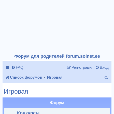
Форум для родителей forum.solnet.ee
FAQ
Регистрация
Вход
П
Список форумов
Игровая
о
Игровая
и
с
Форум
к
Конкурсы