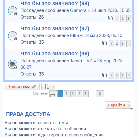
Что бы это значило? (98)
Последнее сообщение
Gamora
«
14 июл 2023, 15:35
Ответы:
26
1
2
3
Что бы это значило? (97)
Последнее сообщение
Elka
«
13 май 2023, 09:19
Ответы:
35
1
2
3
4
Что бы это значило? (96)
Последнее сообщение
Tanya_LVZ
«
29 мар 2023,
00:27
Ответы:
35
1
2
3
4
Новая тема
1
2
3
4
5
152 темы
Страница
1
из
7
След.
…
Перейти
ПРАВА ДОСТУПА
Вы
не можете
начинать темы
Вы
не можете
отвечать на сообщения
Вы
не можете
редактировать свои сообщения