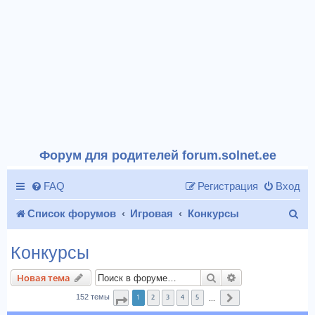
Форум для родителей forum.solnet.ee
FAQ
Регистрация
Вход
П
Список форумов
Игровая
Конкурсы
о
Конкурсы
и
Поиск
Расширенный п
Новая тема
с
1
2
3
4
5
152 темы
Страница
1
из
7
След.
…
к