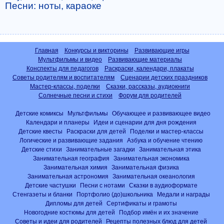
Песни: ноты, караоке
Главная
Конкурсы и викторины
Развивающие игры
Мультфильмы и видео
Развивающие материалы
Конспекты для педагогов
Раскраски, календари, плакаты
Советы родителям и воспитателям
Сценарии детских праздников
Мастер-классы, поделки
Сказки, рассказы, аудиокниги
Солнечные песни и стихи
Форум для родителей
Детские комиксы
Мультфильмы
Обучающее и развивающее видео
Календари и планеры
Идеи и сценарии для дня рождения
Детские квесты
Раскраски для детей
Поделки и мастер-классы
Логические и развивающие задания
Азбука и обучение чтению
Детские стихи
Занимательные загадки
Занимательная этика
Занимательная география
Занимательная экономика
Занимательная химия
Занимательная физика
Занимательная астрономия
Занимательная океанология
Детские частушки
Песни с нотами
Сказки в аудиоформате
Стенгазеты и бланки
Портфолио (до)школьника
Медали и награды
Дипломы для детей
Сертификаты и грамоты
Новогодние костюмы для детей
Подбор имён и их значение
Советы и идеи для родителей
Рецепты полезных блюд для детей