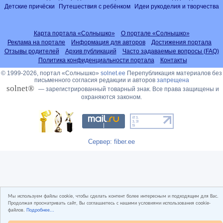
Детские причёски
Путешествия с ребёнком
Идеи рукоделия и творчества
Карта портала «Солнышко»
О портале «Солнышко»
Реклама на портале
Информация для авторов
Достижения портала
Отзывы родителей
Архив публикаций
Часто задаваемые вопросы (FAQ)
Политика конфиденциальности портала
Контакты
© 1999-2026, портал «Солнышко»
solnet.ee
Перепубликация материалов без
письменного согласия редакции и авторов
запрещена
solnet®
— зарегистрированный товарный знак. Все права защищены и
охраняются законом.
Сервер: fiber.ee
Мы используем файлы cookie, чтобы сделать контент более интересным и подходящим для Вас.
Продолжая просматривать сайт, Вы соглашаетесь с нашими условиями использования cookie-
файлов.
Подробнее...