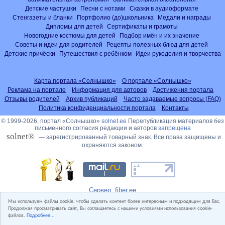
Детские частушки
Песни с нотами
Сказки в аудиоформате
Стенгазеты и бланки
Портфолио (до)школьника
Медали и награды
Дипломы для детей
Сертификаты и грамоты
Новогодние костюмы для детей
Подбор имён и их значение
Советы и идеи для родителей
Рецепты полезных блюд для детей
Детские причёски
Путешествия с ребёнком
Идеи рукоделия и творчества
Карта портала «Солнышко»
О портале «Солнышко»
Реклама на портале
Информация для авторов
Достижения портала
Отзывы родителей
Архив публикаций
Часто задаваемые вопросы (FAQ)
Политика конфиденциальности портала
Контакты
© 1999-2026, портал «Солнышко»
solnet.ee
Перепубликация материалов без
письменного согласия редакции и авторов
запрещена
solnet®
— зарегистрированный товарный знак. Все права защищены и
охраняются законом.
Сервер: fiber.ee
Мы используем файлы cookie, чтобы сделать контент более интересным и подходящим для Вас.
Продолжая просматривать сайт, Вы соглашаетесь с нашими условиями использования cookie-
файлов.
Подробнее...