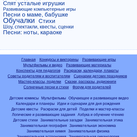
Спят усталые игрушки
Развивающие компьютерные игры
Песни о маме, бабушке
Обучалки
Стихи
Шоу, спектакли, квесты, сценки
Песни: ноты, караоке
Главная
Конкурсы и викторины
Развивающие игры
Мультфильмы и видео
Развивающие материалы
Конспекты для педагогов
Раскраски, календари, плакаты
Советы родителям и воспитателям
Сценарии детских праздников
Мастер-классы, поделки
Сказки, рассказы, аудиокниги
Солнечные песни и стихи
Форум для родителей
Детские комиксы
Мультфильмы
Обучающее и развивающее видео
Календари и планеры
Идеи и сценарии для дня рождения
Детские квесты
Раскраски для детей
Поделки и мастер-классы
Логические и развивающие задания
Азбука и обучение чтению
Детские стихи
Занимательные загадки
Занимательная этика
Занимательная география
Занимательная экономика
Занимательная химия
Занимательная физика
Занимательная астрономия
Занимательная океанология