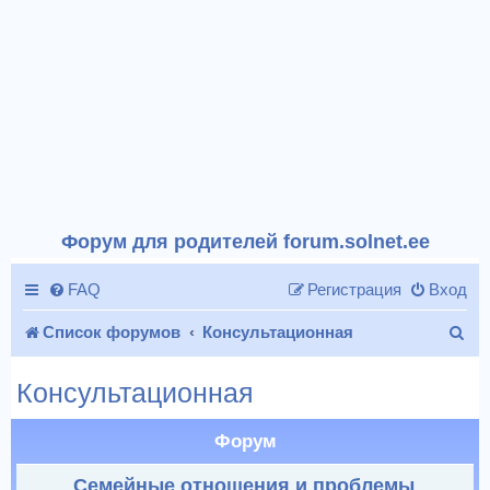
Форум для родителей forum.solnet.ee
FAQ
Регистрация
Вход
П
Список форумов
Консультационная
о
Консультационная
и
с
Форум
к
Семейные отношения и проблемы