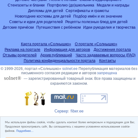
Стенгазеты и бланки
Портфолио (до)школьника
Медали и награды
Дипломы для детей
Сертификаты и грамоты
Новогодние костюмы для детей
Подбор имён и их значение
Советы и идеи для родителей
Рецепты полезных блюд для детей
Детские причёски
Путешествия с ребёнком
Идеи рукоделия и творчества
Карта портала «Солнышко»
О портале «Солнышко»
Реклама на портале
Информация для авторов
Достижения портала
Отзывы родителей
Архив публикаций
Часто задаваемые вопросы (FAQ)
Политика конфиденциальности портала
Контакты
© 1999-2026, портал «Солнышко»
solnet.ee
Перепубликация материалов без
письменного согласия редакции и авторов
запрещена
solnet®
— зарегистрированный товарный знак. Все права защищены и
охраняются законом.
Сервер: fiber.ee
Мы используем файлы cookie, чтобы сделать контент более интересным и подходящим для Вас.
Продолжая просматривать сайт, Вы соглашаетесь с нашими условиями использования cookie-
файлов.
Подробнее...