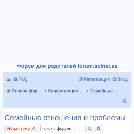
Форум для родителей forum.solnet.ee
FAQ
Регистрация
Вход
Список форумов
Консультационная
Семейные отношения и проблемы
П
о
Семейные отношения и проблемы
и
Поиск
Расширенный п
Новая тема
с