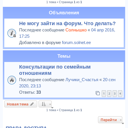
1 тема • Страница
1
из
1
к
Объявления
Не могу зайти на форум. Что делать?
Последнее сообщение
Солнышко
«
04 апр 2016,
17:25
Добавлено в форуме
forum.solnet.ee
Темы
Консультации по семейным
отношениям
Последнее сообщение
Лучики_Счастья
«
20 сен
2020, 23:13
Ответы:
33
1
2
3
4
Новая тема
1 тема • Страница
1
из
1
Перейти