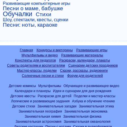
Развивающие компьютерные игры
Песни о маме, бабушке
Обучалки
Стихи
Шоу, спектакли, квесты, сценки
Песни: ноты, караоке
Главная
Конкурсы и викторины
Развивающие игры
Мультфильмы и видео
Развивающие материалы
Конспекты для педагогов
Раскраски, календари, плакаты
Советы родителям и воспитателям
Сценарии детских праздников
Мастер-классы, поделки
Сказки, рассказы, аудиокниги
Солнечные песни и стихи
Форум для родителей
Детские комиксы
Мультфильмы
Обучающее и развивающее видео
Календари и планеры
Идеи и сценарии для дня рождения
Детские квесты
Раскраски для детей
Поделки и мастер-классы
Логические и развивающие задания
Азбука и обучение чтению
Детские стихи
Занимательные загадки
Занимательная этика
Занимательная география
Занимательная экономика
Занимательная химия
Занимательная физика
Занимательная астрономия
Занимательная океанология
Детские частушки
Песни с нотами
Сказки в аудиоформате