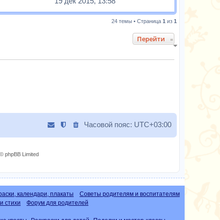
19 дек 2015, 13:58
24 темы • Страница
1
из
1
Перейти
Часовой пояс:
UTC+03:00
© phpBB Limited
раски, календари, плакаты
Советы родителям и воспитателям
и стихи
Форум для родителей