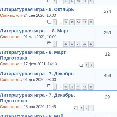
1
16
17
18
19
20
…
Литературная игра - 6. Октябрь
274
Солнышко
» 24 сен 2020, 10:00
1
24
25
26
27
28
…
Литературная игра — 8. Март
259
Солнышко
» 01 мар 2021, 10:00
1
22
23
24
25
26
…
Литературная игра - 8. Март.
12
Подготовка
Солнышко
» 17 фев 2021, 14:10
1
2
Литературная игра - 7. Декабрь
459
Солнышко
» 01 дек 2020, 08:00
1
42
43
44
45
46
…
Литературная игра - 7. Декабрь.
29
Подготовка
Солнышко
» 25 ноя 2020, 12:45
1
2
3
Литературная игра - 5. Май