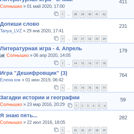
411
Солнышко
» 01 май 2020, 17:00
1
38
39
40
41
42
…
Допиши слово
231
Tanya_LVZ
» 29 янв 2020, 17:41
1
20
21
22
23
24
…
Литературная игра - 4. Апрель
179
Солнышко
» 06 апр 2020, 14:05
1
14
15
16
17
18
…
Игра "Дешифровщик" (3)
764
Елена кнк
» 01 июн 2019, 06:42
1
73
74
75
76
77
…
Загадки истории и географии
59
Солнышко
» 23 мар 2016, 20:29
1
2
3
4
5
6
Я знаю пять...
282
Солнышко
» 22 июл 2016, 18:05
1
25
26
27
28
29
…