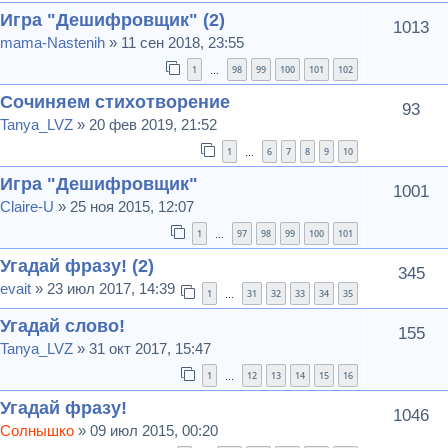
Игра "Дешифровщик" (2)
1013
mama-Nastenih
» 11 сен 2018, 23:55
1
98
99
100
101
102
…
Сочиняем стихотворение
93
Tanya_LVZ
» 20 фев 2019, 21:52
1
6
7
8
9
10
…
Игра "Дешифровщик"
1001
Claire-U
» 25 ноя 2015, 12:07
1
97
98
99
100
101
…
Угадай фразу! (2)
345
evait
» 23 июл 2017, 14:39
1
31
32
33
34
35
…
Угадай слово!
155
Tanya_LVZ
» 31 окт 2017, 15:47
1
12
13
14
15
16
…
Угадай фразу!
1046
Солнышко
» 09 июл 2015, 00:20