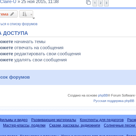
Claire-U
» 25 ноя 2015, 11:38
1
2
3
тема
ься к списку форумов
А ДОСТУПА
можете
начинать темы
можете
отвечать на сообщения
можете
редактировать свои сообщения
можете
удалять свои сообщения
сок форумов
Создано на основе
phpBB
® Forum Software 
Русская поддержка phpBB
фильмы и видео
Развивающие материалы
Конспекты для педагогов
Раск
Мастер-классы, поделки
Сказки, рассказы, аудиокниги
Солнечные песни 