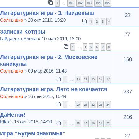
1
101
102
103
104
105
…
Литературная игра - 3. Найдёныш
32
Солнышко
» 20 окт 2016, 13:20
1
2
3
4
Записки Котяры
77
Гайдаенко Елена
» 10 мар 2016, 19:00
1
4
5
6
7
8
…
Литературная игра - 2. Московские
160
каникулы
Солнышко
» 09 мар 2016, 11:48
1
13
14
15
16
17
…
Литературная игра. Лето не кончается
237
Солнышко
» 16 сен 2015, 16:44
1
20
21
22
23
24
…
ДаНетки!
216
Elka
» 15 окт 2015, 14:00
1
18
19
20
21
22
…
Игра "Будем знакомы!"
27