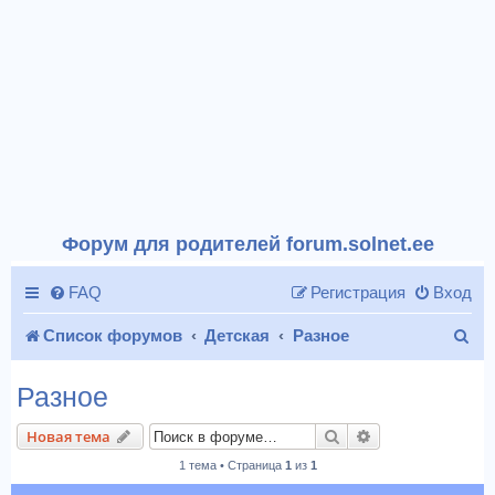
Форум для родителей forum.solnet.ee
FAQ
Регистрация
Вход
П
Список форумов
Детская
Разное
о
Разное
и
Поиск
Расширенный п
Новая тема
с
1 тема • Страница
1
из
1
к