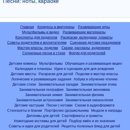
Песни: ноты, караоке
Главная
Конкурсы и викторины
Развивающие игры
Мультфильмы и видео
Развивающие материалы
Конспекты для педагогов
Раскраски, календари, плакаты
Советы родителям и воспитателям
Сценарии детских праздников
Мастер-классы, поделки
Сказки, рассказы, аудиокниги
Солнечные песни и стихи
Форум для родителей
Детские комиксы
Мультфильмы
Обучающее и развивающее видео
Календари и планеры
Идеи и сценарии для дня рождения
Детские квесты
Раскраски для детей
Поделки и мастер-классы
Логические и развивающие задания
Азбука и обучение чтению
Детские стихи
Занимательные загадки
Занимательная этика
Занимательная география
Занимательная экономика
Занимательная химия
Занимательная физика
Занимательная астрономия
Занимательная океанология
Детские частушки
Песни с нотами
Сказки в аудиоформате
Стенгазеты и бланки
Портфолио (до)школьника
Медали и награды
Дипломы для детей
Сертификаты и грамоты
Новогодние костюмы для детей
Подбор имён и их значение
Советы и идеи для родителей
Рецепты полезных блюд для детей