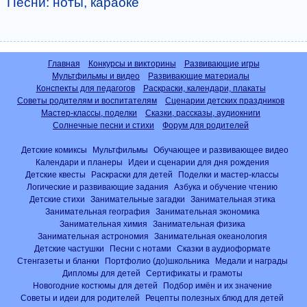
Песни: ноты, караоке
Главная
Конкурсы и викторины
Развивающие игры
Мультфильмы и видео
Развивающие материалы
Конспекты для педагогов
Раскраски, календари, плакаты
Советы родителям и воспитателям
Сценарии детских праздников
Мастер-классы, поделки
Сказки, рассказы, аудиокниги
Солнечные песни и стихи
Форум для родителей
Детские комиксы
Мультфильмы
Обучающее и развивающее видео
Календари и планеры
Идеи и сценарии для дня рождения
Детские квесты
Раскраски для детей
Поделки и мастер-классы
Логические и развивающие задания
Азбука и обучение чтению
Детские стихи
Занимательные загадки
Занимательная этика
Занимательная география
Занимательная экономика
Занимательная химия
Занимательная физика
Занимательная астрономия
Занимательная океанология
Детские частушки
Песни с нотами
Сказки в аудиоформате
Стенгазеты и бланки
Портфолио (до)школьника
Медали и награды
Дипломы для детей
Сертификаты и грамоты
Новогодние костюмы для детей
Подбор имён и их значение
Советы и идеи для родителей
Рецепты полезных блюд для детей