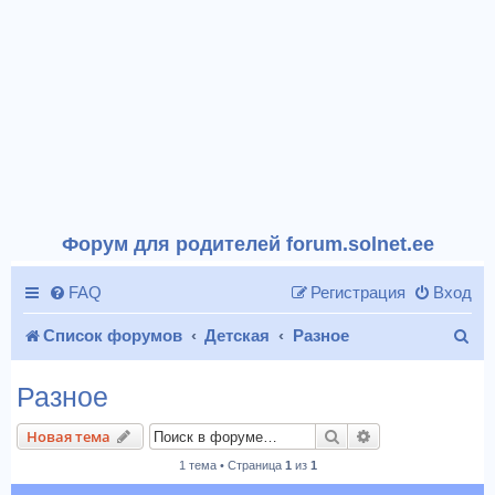
Форум для родителей forum.solnet.ee
FAQ
Регистрация
Вход
П
Список форумов
Детская
Разное
о
Разное
и
Поиск
Расширенный п
Новая тема
с
1 тема • Страница
1
из
1
к